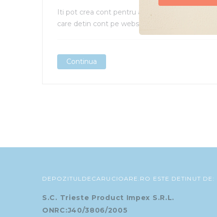
Iti pot crea cont pentru a beneficia de reduceril
Doresc oferte
care detin cont pe websiteul nostru.
Continua
Continua
Continua
DEPOZITULDECARUCIOARE.RO ESTE DETINUT DE:
S.C. Trieste Product Impex S.R.L.
ONRC:J40/3806/2005