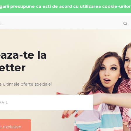
arii presupune ca esti de acord cu utilizarea cookie-urilor
za-te la
 AUTO COPII
PATUTURI MOBILIER
ACCESORII
etter
e ultimele oferte speciale!
CLIENT EXISTENT
Autentificare
 exclusive.
 exclusive.