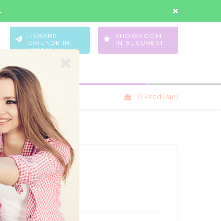
Contul Meu
Wishlist
.
LIVRARE
SHOWROOM
ORIUNDE IN
IN BUCURESTI
ROMANIA
0 Produs(e)
SANIUTE COPII