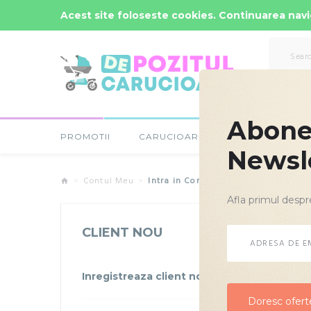
Comenzi Rapide: -
0723-666-005 / 0743-666-006
Acest site foloseste cookies. Continuarea navig
Abonea
PROMOTII
CARUCIOARE COPII
SCAUNE
Newsl
Contul Meu
Intra in Cont
Afla primul despr
CLIENT NOU
Inregistreaza client nou
Doresc oferte
Doresc oferte