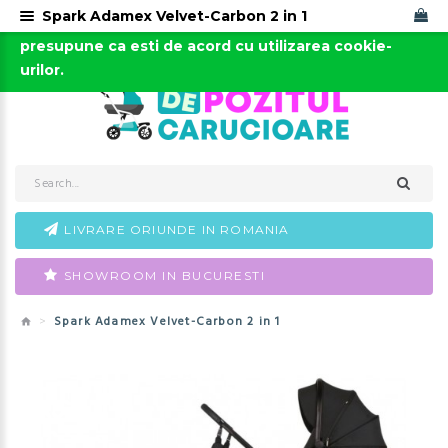
Spark Adamex Velvet-Carbon 2 in 1
Acest site foloseste cookies. Continuarea navigarii
0723-666-005 / 0743-666-006
presupune ca esti de acord cu utilizarea cookie-
urilor.
LIVRARE ORIUNDE IN ROMANIA
SHOWROOM IN BUCURESTI
Spark Adamex Velvet-Carbon 2 in 1