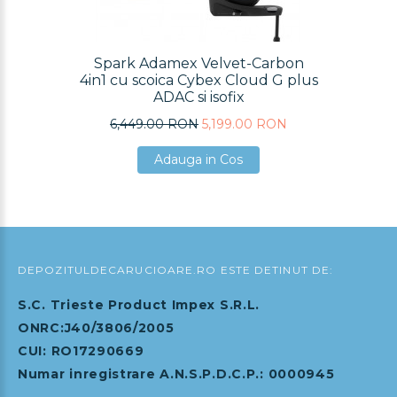
Spark Adamex Velvet-Carbon
4in1 cu scoica Cybex Cloud G plus
ADAC si isofix
6,449.00 RON
5,199.00 RON
Adauga in Cos
Adauga in Cos
Adauga in Cos
DEPOZITULDECARUCIOARE.RO ESTE DETINUT DE:
S.C. Trieste Product Impex S.R.L.
ONRC:J40/3806/2005
CUI: RO17290669
Numar inregistrare A.N.S.P.D.C.P.: 0000945