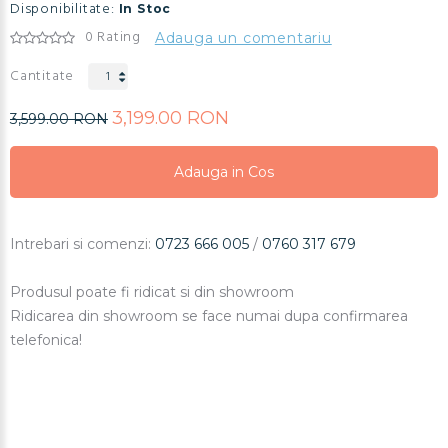
Disponibilitate:
In Stoc
0 Rating
Adauga un comentariu
Cantitate
3,199.00 RON
3,599.00 RON
Adauga in Cos
Adauga in Cos
Adauga in Cos
Intrebari si comenzi:
0723 666 005
/
0760 317 679
Produsul poate fi ridicat si din showroom
Ridicarea din showroom se face numai dupa confirmarea
telefonica!