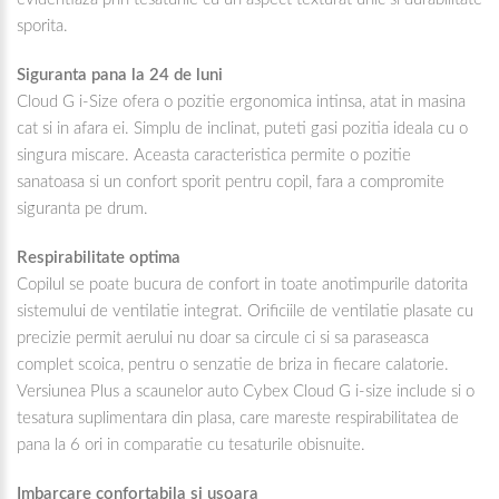
sporita.
Siguranta pana la 24 de luni
Cloud G i-Size ofera o pozitie ergonomica intinsa, atat in masina
cat si in afara ei. Simplu de inclinat, puteti gasi pozitia ideala cu o
singura miscare. Aceasta caracteristica permite o pozitie
sanatoasa si un confort sporit pentru copil, fara a compromite
siguranta pe drum.
Respirabilitate optima
Copilul se poate bucura de confort in toate anotimpurile datorita
sistemului de ventilatie integrat. Orificiile de ventilatie plasate cu
precizie permit aerului nu doar sa circule ci si sa paraseasca
complet scoica, pentru o senzatie de briza in fiecare calatorie.
Versiunea Plus a scaunelor auto Cybex Cloud G i-size include si o
tesatura suplimentara din plasa, care mareste respirabilitatea de
pana la 6 ori in comparatie cu tesaturile obisnuite.
Imbarcare confortabila si usoara