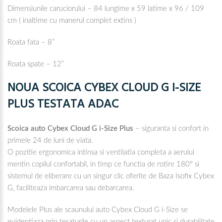
Dimensiunile caruciorului – 84 lungime x 59 latime x 96 / 109
cm ( inaltime cu manerul complet extins )
Roata fata – 8”
Roata spate – 12”
NOUA SCOICA CYBEX CLOUD G I-SIZE
PLUS TESTATA ADAC
Scoica auto Cybex Cloud G i-Size Plus
– siguranta si confort in
primele 24 de luni de viata.
O pozitie ergonomica intinsa si ventilatia completa a aerului
mentin copilul confortabil, in timp ce functia de rotire 180° si
sistemul de eliberare cu un singur clic oferite de Baza Isofix Cybex
G, faciliteaza imbarcarea sau debarcarea.
Modelele Plus ale scaunului auto Cybex Cloud G i-Size se
evidentiaza prin tesaturile cu un aspect texturat unic si durabilitate