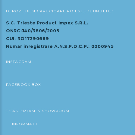
DEPOZITULDECARUCIOARE.RO ESTE DETINUT DE:
S.C. Trieste Product Impex S.R.L.
ONRC:J40/3806/2005
CUI: RO17290669
Numar inregistrare A.N.S.P.D.C.P.: 0000945
INSTAGRAM
FACEBOOK BOX
TE ASTEPTAM IN SHOWROOM
INFORMATII