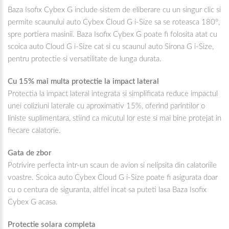
Baza Isofix Cybex G include sistem de eliberare cu un singur clic si
permite scaunului auto Cybex Cloud G i-Size sa se roteasca 180°,
spre portiera masinii. Baza Isofix Cybex G poate fi folosita atat cu
scoica auto Cloud G i-Size cat si cu scaunul auto Sirona G i-Size,
pentru protectie si versatilitate de lunga durata.
Cu 15% mai multa protectie la impact lateral
Protectia la impact lateral integrata si simplificata reduce impactul
unei coliziuni laterale cu aproximativ 15%, oferind parintilor o
liniste suplimentara, stiind ca micutul lor este si mai bine protejat in
fiecare calatorie.
Gata de zbor
Potrivire perfecta intr-un scaun de avion si nelipsita din calatoriile
voastre. Scoica auto Cybex Cloud G i-Size poate fi asigurata doar
cu o centura de siguranta, altfel incat sa puteti lasa Baza Isofix
Cybex G acasa.
Protectie solara completa