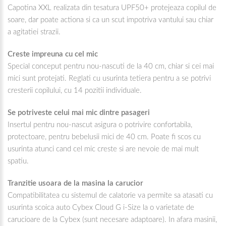
Capotina XXL realizata din tesatura UPF50+ protejeaza copilul de
soare, dar poate actiona si ca un scut impotriva vantului sau chiar
a agitatiei strazii.
Creste impreuna cu cel mic
Special conceput pentru nou-nascuti de la 40 cm, chiar si cei mai
mici sunt protejati. Reglati cu usurinta tetiera pentru a se potrivi
cresterii copilului, cu 14 pozitii individuale.
Se potriveste celui mai mic dintre pasageri
Insertul pentru nou-nascut asigura o potrivire confortabila,
protectoare, pentru bebelusii mici de 40 cm. Poate fi scos cu
usurinta atunci cand cel mic creste si are nevoie de mai mult
spatiu.
Tranzitie usoara de la masina la carucior
Compatibilitatea cu sistemul de calatorie va permite sa atasati cu
usurinta scoica auto Cybex Cloud G i-Size la o varietate de
carucioare de la Cybex (sunt necesare adaptoare). In afara masinii,