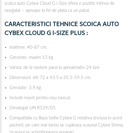
scoica auto Cybex Cloud G i-Size ofera o pozitie intinsa de
neegalat – aproape la fel de plata ca un patut.
CARACTERISTICI TEHNICE SCOICA AUTO
CYBEX CLOUD G I-SIZE PLUS :
Inaltime: 40-87 cm.
Greutate: maxim 13 kg.
Varsta: de la nastere pana la aproximativ 24 luni
Dimensiuni: 68-72 x 43.5 x 35.5-59.5 cm.
Greutate: 3.9 kg.
Include insert pentru nou nascut.
Omologat UN R129/03.
Compatibila cu Baza Isofix Cybex G rotativa (inclusa in acest
pachet), pe care mai tarziu se cupleaza scaunul Cybex Sirona.
(scaunul se achizitioneaza separat)