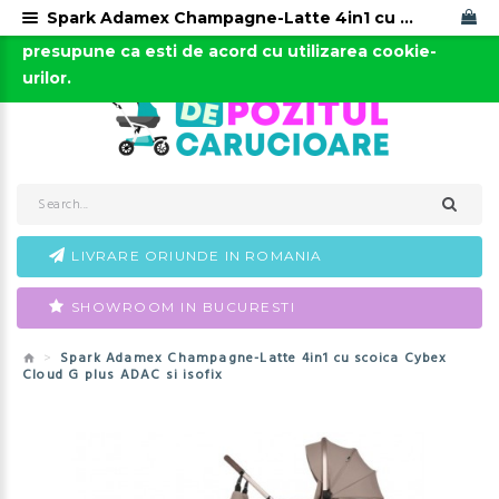
Spark Adamex Champagne-Latte 4in1 cu scoica Cybex Cloud G plus ADAC si isofix
Acest site foloseste cookies. Continuarea navigarii
0723-666-005 / 0743-666-006
presupune ca esti de acord cu utilizarea cookie-
urilor.
LIVRARE ORIUNDE IN ROMANIA
SHOWROOM IN BUCURESTI
Spark Adamex Champagne-Latte 4in1 cu scoica Cybex
Cloud G plus ADAC si isofix