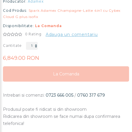
Producator:
Adamex
Cod Produs:
Spark Adamex Champagne-Latte 4in1 cu Cybex
Cloud G plus isofix
Disponibilitate:
La Comanda
0 Rating
Adauga un comentariu
Cantitate
6,849.00 RON
La Comanda
La Comanda
La Comanda
Intrebari si comenzi:
0723 666 005
/
0760 317 679
Produsul poate fi ridicat si din showroom
Ridicarea din showroom se face numai dupa confirmarea
telefonica!