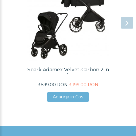
Spark Adamex Velvet-Carbon 2 in
1
3,599.00 RON
3,199.00 RON
Adauga in Cos
Adauga in Cos
Adauga in Cos