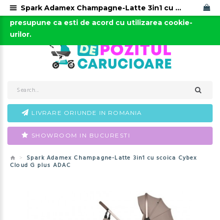
Spark Adamex Champagne-Latte 3in1 cu scoica Cybex Cloud G plus ADAC
Acest site foloseste cookies. Continuarea navigarii
0723-666-005 / 0743-666-006
presupune ca esti de acord cu utilizarea cookie-
urilor.
LIVRARE ORIUNDE IN ROMANIA
SHOWROOM IN BUCURESTI
Spark Adamex Champagne-Latte 3in1 cu scoica Cybex
Cloud G plus ADAC