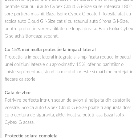
permite scaunului auto Cybex Cloud G i-Size sa se roteasca 180°,
spre portiera masinii. Baza Isofix Cybex G poate fi folosita atat cu
scoica auto Cloud G i-Size cat si cu scaunul auto Sirona G i-Size,
pentru protectie si versatilitate de lunga durata. Baza Isofix Cybex
G se achizitioneaza separat.
Cu 15% mai multa protectie la impact lateral
Protectia la impact lateral integrata si simplificata reduce impactul
unei coliziuni laterale cu aproximativ 15%, oferind parintilor o
liniste suplimentara, stiind ca micutul lor este si mai bine protejat in
fiecare calatorie.
Gata de zbor
Potrivire perfecta intr-un scaun de avion si nelipsita din calatoriile
voastre. Scoica auto Cybex Cloud G i-Size poate fi asigurata doar
cu o centura de siguranta, altfel incat sa puteti lasa Baza Isofix
Cybex G acasa.
Protectie solara completa