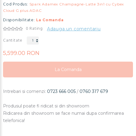
Cod Produs:
Spark Adamex Champagne-Latte 3in1 cu Cybex
Cloud G plus ADAC
Disponibilitate:
La Comanda
0 Rating
Adauga un comentariu
Cantitate
5,599.00 RON
La Comanda
La Comanda
La Comanda
Intrebari si comenzi:
0723 666 005
/
0760 317 679
Produsul poate fi ridicat si din showroom
Ridicarea din showroom se face numai dupa confirmarea
telefonica!