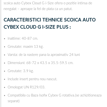
scoica auto Cybex Cloud G i-Size ofera o pozitie intinsa de
neegalat – aproape la fel de plata ca un patut.
CARACTERISTICI TEHNICE SCOICA AUTO
CYBEX CLOUD G I-SIZE PLUS :
Inaltime: 40-87 cm.
Greutate: maxim 13 kg.
Varsta: de la nastere pana la aproximativ 24 luni
Dimensiuni: 68-72 x 43.5 x 35.5-59.5 cm.
Greutate: 3.9 kg.
Include insert pentru nou nascut.
Omologat UN R129/03.
Compatibila cu Baza Isofix Cybex G rotativa.(se achizitioneaza
separat)