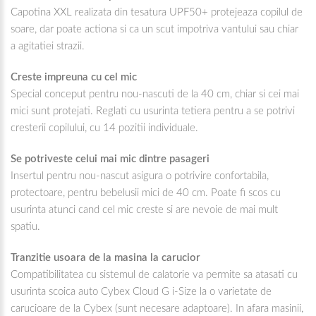
Capotina XXL realizata din tesatura UPF50+ protejeaza copilul de
soare, dar poate actiona si ca un scut impotriva vantului sau chiar
a agitatiei strazii.
Creste impreuna cu cel mic
Special conceput pentru nou-nascuti de la 40 cm, chiar si cei mai
mici sunt protejati. Reglati cu usurinta tetiera pentru a se potrivi
cresterii copilului, cu 14 pozitii individuale.
Se potriveste celui mai mic dintre pasageri
Insertul pentru nou-nascut asigura o potrivire confortabila,
protectoare, pentru bebelusii mici de 40 cm. Poate fi scos cu
usurinta atunci cand cel mic creste si are nevoie de mai mult
spatiu.
Tranzitie usoara de la masina la carucior
Compatibilitatea cu sistemul de calatorie va permite sa atasati cu
usurinta scoica auto Cybex Cloud G i-Size la o varietate de
carucioare de la Cybex (sunt necesare adaptoare). In afara masinii,