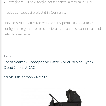
Intretinere: Husele textile pot fi spalate la masina la 30°C.
Produs conceput si proiectat in Germania.
*Pozele si video au caracter informativ pentru a vedea toate
configuratiile generale ale caruciorului, culoarea si continutul fiind
cele din descriere.
Tags:
Spark Adamex Champagne-Latte 3in1 cu scoica Cybex
Cloud G plus ADAC
PRODUSE RECOMANDATE
REDUCERE