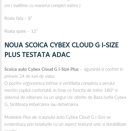
cm ( inaltime cu manerul complet extins )
Roata fata – 8”
Roata spate – 12”
NOUA SCOICA CYBEX CLOUD G I-SIZE
PLUS TESTATA ADAC
Scoica auto Cybex Cloud G i-Size Plus
– siguranta si confort in
primele 24 de luni de viata.
O pozitie ergonomica intinsa si ventilatia completa a aerului
mentin copilul confortabil, in timp ce functia de rotire 180° si
sistemul de eliberare cu un singur clic oferite de Baza Isofix Cybex
G, faciliteaza imbarcarea sau debarcarea.
Modelele Plus ale scaunului auto Cybex Cloud G i-Size se
evidentiaza prin tesaturile cu un aspect texturat unic si durabilitate