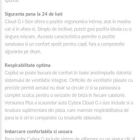
sporita.
Siguranta pana la 24 de luni
Cloud G i-Size ofera o pozitie ergonomica intinsa, atat in masina
cat si in afara ei. Simplu de inclinat, puteti gasi pozitia ideala cu o
singura miscare. Aceasta caracteristica permite o pozitie
sanatoasa si un confort sporit pentru copil, fara a compromite
siguranta pe drum.
Respirabilitate optima
Copilul se poate bucura de confort in toate anotimpurile datorita
sistemului de ventilatie integrat. Orificiile de ventilatie plasate cu
precizie permit aerului nu doar sa circule ci si sa paraseasca
complet scoica, pentru o senzatie de briza in fiecare calatorie.
Versiunea Plus a scaunelor auto Cybex Cloud G i-size include si o
tesatura suplimentara din plasa, care mareste respirabilitatea de
pana la 6 ori in comparatie cu tesaturile obisnuite.
Imbarcare confortabila si usoara
Baza Isofix Cybex G include sistem de eliberare cu un singur clic si