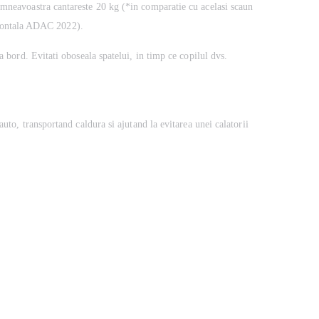
dumneavoastra cantareste 20 kg (*in comparatie cu acelasi scaun
e frontala ADAC 2022).
a bord. Evitati oboseala spatelui, in timp ce copilul dvs.
auto, transportand caldura si ajutand la evitarea unei calatorii