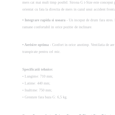
mers cat mai mult timp posibil. Sirona G i-Size este conceput p
orientat cu fata la directia de mers in cazul unui accident front
• Integrare rapida si usoara
- Un inceput de drum fara stres. P
ramane confortabil in orice pozitie de inclinare.
• Aerisire optima
- Confort in orice anotimp. Ventilatia de aer 
transpirate pentru cel mic.
Specificatii tehnice:
• Lungime: 710 mm;
• Latime: 440 mm;
• Inaltime: 750 mm;
• Greutate fara baza G: 6,5 kg.