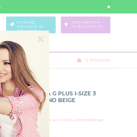
Contul Meu
Wishlist
.
LIVRARE
SHOWROOM
ORIUNDE IN
IN BUCURESTI
ROMANIA
0 Produs(e)
SANIUTE COPII
 CYBEX SIRONA G PLUS I-SIZE 3
NI ROTATIV ALMOND BEIGE
bex
ona G Plus i-Size 3 luni - 4 ani rotativ Almond Beige
In Stoc