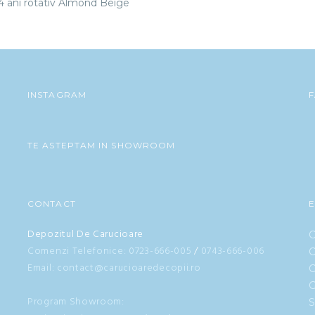
 4 ani rotativ Almond Beige
INSTAGRAM
TE ASTEPTAM IN SHOWROOM
CONTACT
Depozitul De Carucioare
C
Comenzi Telefonice:
0723-666-005
/
0743-666-006
C
Email: contact@carucioaredecopii.ro
C
G
Program Showroom:
S