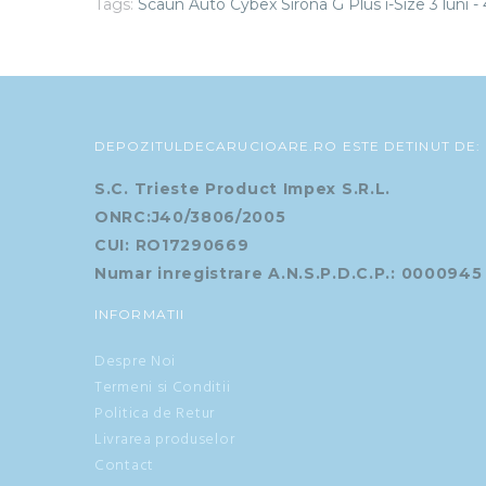
Tags:
Scaun Auto Cybex Sirona G Plus i-Size 3 luni -
DEPOZITULDECARUCIOARE.RO ESTE DETINUT DE:
S.C. Trieste Product Impex S.R.L.
ONRC:J40/3806/2005
CUI: RO17290669
Numar inregistrare A.N.S.P.D.C.P.: 0000945
INFORMATII
Despre Noi
Termeni si Conditii
Politica de Retur
Livrarea produselor
Contact