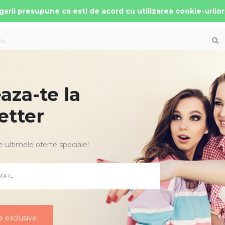
arii presupune ca esti de acord cu utilizarea cookie-urilor
za-te la
 AUTO COPII
PATUTURI MOBILIER
ACCESORII
etter
ni rotativ Almond Beige
e ultimele oferte speciale!
SCAUN AUTO
LUNI - 4 A
Producator:
Cy
Cod Produs:
Sir
Disponibilitate:
 exclusive.
 exclusive.