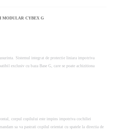
UI MODULAR CYBEX G
surinta. Sistemul integrat de protectie liniara impotriva
patibil exclusiv cu baza Base G, care se poate achizitiona
ontal, corpul copilului este impins impotriva cochiliei
andam sa va pastrati copilul orientat cu spatele la directia de