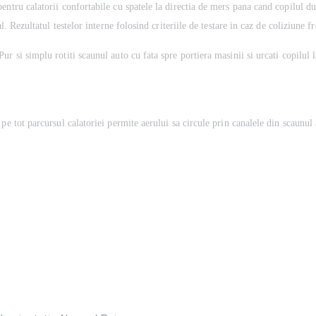
entru calatorii confortabile cu spatele la directia de mers pana cand copilul 
al. Rezultatul testelor interne folosind criteriile de testare in caz de coliziun
ur si simplu rotiti scaunul auto cu fata spre portiera masinii si urcati copilul l
pe tot parcursul calatoriei permite aerului sa circule prin canalele din scaunul 