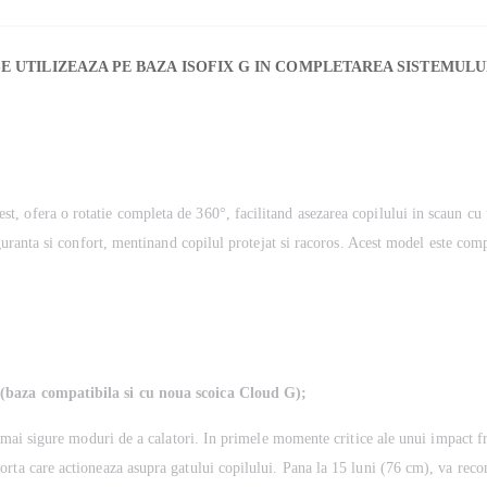
SE UTILIZEAZA PE BAZA ISOFIX G IN COMPLETAREA SISTEMUL
 ofera o rotatie completa de 360°, facilitand asezarea copilului in scaun cu u
iguranta si confort, mentinand copilul protejat si racoros. Acest model este com
 (baza compatibila si cu noua scoica Cloud G);
e mai sigure moduri de a calatori. In primele momente critice ale unui impact fr
rta care actioneaza asupra gatului copilului. Pana la 15 luni (76 cm), va recom