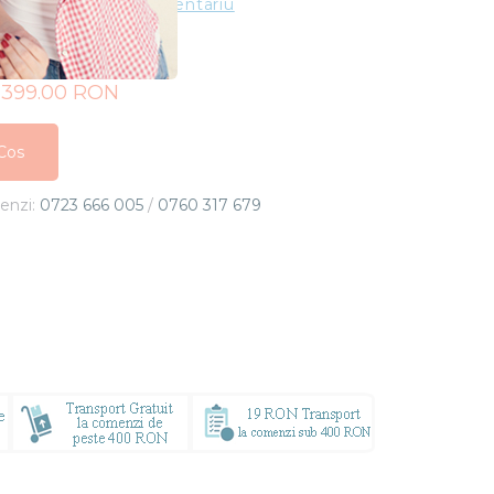
ting
Adauga un comentariu
1,399.00 RON
Cos
Cos
menzi:
0723 666 005
/
0760 317 679
Cos