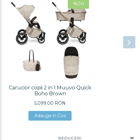
NOU
Carucior copii 2 in 1 Muuvo Quick
Boho Brown
5,099.00 RON
Adauga in Cos
Adauga in Cos
Adauga in Cos
REDUCERI