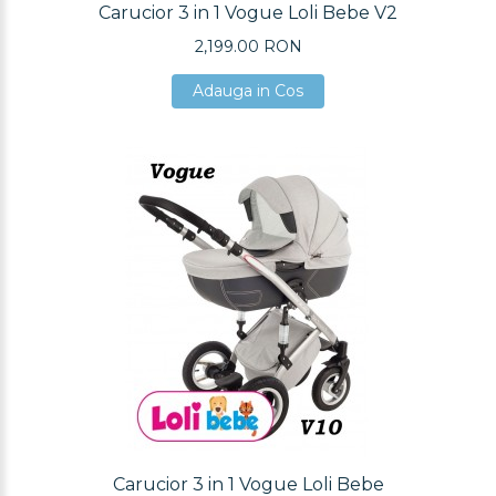
Carucior 3 in 1 Vogue Loli Bebe V2
2,199.00 RON
Adauga in Cos
Adauga in Cos
Adauga in Cos
Carucior 3 in 1 Vogue Loli Bebe