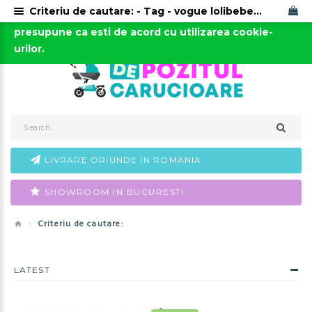
Criteriu de cautare: - Tag - vogue lolibebe ieftin
Acest site foloseste cookies. Continuarea navigarii
0723-666-005 / 0743-666-006
presupune ca esti de acord cu utilizarea cookie-
urilor.
LIVRARE ORIUNDE IN ROMANIA
SHOWROOM IN BUCURESTI
Criteriu de cautare:
LATEST