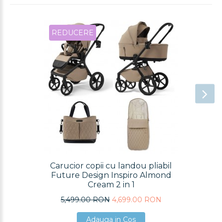
REDUCERE
Carucior copii cu landou pliabil
Future Design Inspiro Almond
Cream 2 in 1
5,499.00 RON
4,699.00 RON
Adauga in Cos
Adauga in Cos