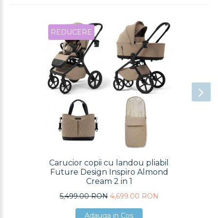
REDUCERE
Carucior copii cu landou pliabil
Future Design Inspiro Almond
Cream 2 in 1
5,499.00 RON
4,699.00 RON
Adauga in Cos
Adauga in Cos