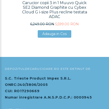
Carucior copii 3 in 1 Muuvo Quick
SE2 Diamond Graphite cu Cybex
Cloud G i-size Plus recline testata
ADAC
6,249.00 RON
5,599.00 RON
Adauga in Cos
Adauga in Cos
Adauga in Cos
DEPOZITULDECARUCIOARE.RO ESTE DETINUT DE:
S.C. Trieste Product Impex S.R.L.
ONRC:J40/3806/2005
CUI: RO17290669
Numar inregistrare A.N.S.P.D.C.P.: 0000945