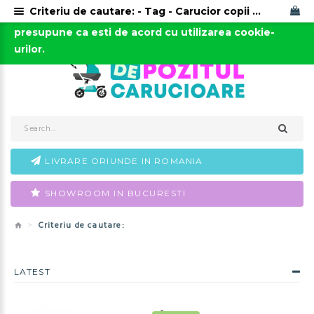
Criteriu de cautare: - Tag - Carucior copii 3 in 1 Muuvo Quick SE2 Diamond Graphite cu Cybex Cloud G i-size Plus recline testata ADAC
Acest site foloseste cookies. Continuarea navigarii
0723-666-005 / 0743-666-006
presupune ca esti de acord cu utilizarea cookie-
urilor.
LIVRARE ORIUNDE IN ROMANIA
SHOWROOM IN BUCURESTI
Criteriu de cautare:
LATEST