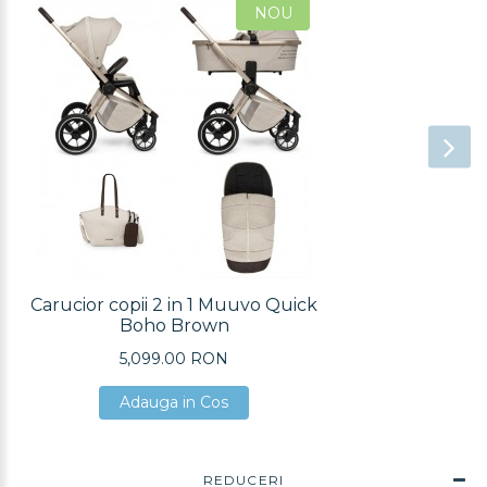
NOU
Carucior copii 2 in 1 Muuvo Quick
Boho Brown
5,099.00 RON
Adauga in Cos
Adauga in Cos
Adauga in Cos
REDUCERI