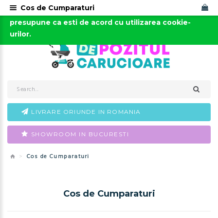
Cos de Cumparaturi
Acest site foloseste cookies. Continuarea navigarii
0723-666-005 / 0743-666-006
presupune ca esti de acord cu utilizarea cookie-
urilor.
LIVRARE ORIUNDE IN ROMANIA
SHOWROOM IN BUCURESTI
Cos de Cumparaturi
Cos de Cumparaturi