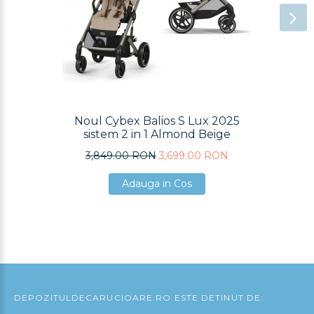
Noul Cybex Balios S Lux 2025
sistem 2 in 1 Almond Beige
3,849.00 RON
3,699.00 RON
Adauga in Cos
Adauga in Cos
Adauga in Cos
DEPOZITULDECARUCIOARE.RO ESTE DETINUT DE: