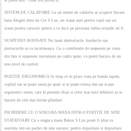
ai putea dori. Chiar din prima zi.
SISTEM DE CALATORIE
Cu un sistem de calatorie ai acoperit fiecare
baza.Alegeti intre un Cot S Lux, un scaun auto pentru copii sau un
scaun pentru carucior pentru a va duce pe persoana iubita oriunde ati fi.
SUSPENSII AVANSATE
Nu lasati denivelarile, bordurile sau
pietrucurile sa va incetineasca. Cu o combinatie de suspensie pe roata
din fata si suspensie inovatoare pe cadru spate, va puteti bucura de un
nou nivel de confort.
POZITIE ERGONOMICA
In timp ce iti place viata pe banda rapida,
copilul tau se poate aseza pe spate si se poate relaxa intr-un scaun
ergonomic intins, care le permite chiar si celor mai mici bebelusi sa se
bucure de cele mai liniste plimbari.
INCHIDERE CU O SINGURA MANA INTR-O POZITIE DE SINE
STATATOARE
Cu o singura mana Balios S Lux poate fi pliat cu
usurinta intr-un pachet de sine statator, pentru depozitare si depozitare