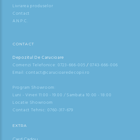
Livrarea produselor
Contact
A.N.P.C.
CONTACT
Depozitul De Carucioare
Comenzi Telefonice:
0723-666-005
/
0743-666-006
Email: contact@carucioaredecopii.ro
Program Showroom:
Luni - Vineri 11:00 - 19.00 / Sambata 10:00 - 18:00
Locatie Showroom
Contact Tehnic:
0760-317-679
EXTRA
Card Cadou