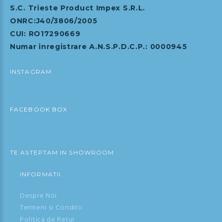
S.C. Trieste Product Impex S.R.L.
ONRC:J40/3806/2005
CUI: RO17290669
Numar inregistrare A.N.S.P.D.C.P.: 0000945
INSTAGRAM
FACEBOOK BOX
TE ASTEPTAM IN SHOWROOM
INFORMATII
Despre Noi
Termeni si Conditii
Politica de Retur