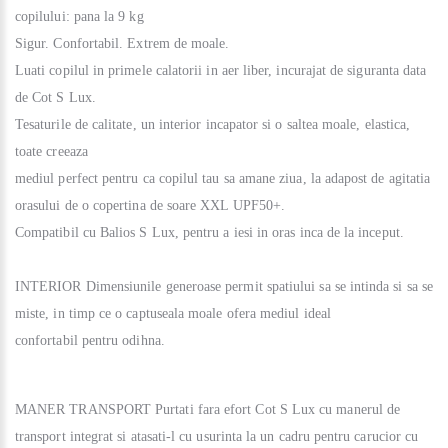
copilului: pana la 9 kg
Sigur. Confortabil. Extrem de moale.
Luati copilul in primele calatorii in aer liber, incurajat de siguranta data
de Cot S Lux.
Tesaturile de calitate, un interior incapator si o saltea moale, elastica,
toate creeaza
mediul perfect pentru ca copilul tau sa amane ziua, la adapost de agitatia
orasului de o copertina de soare XXL UPF50+.
Compatibil cu Balios S Lux, pentru a iesi in oras inca de la inceput.
INTERIOR
Dimensiunile generoase permit spatiului sa se intinda si sa se
miste, in timp ce o captuseala moale ofera mediul ideal
confortabil pentru odihna.
MANER TRANSPORT
Purtati fara efort Cot S Lux cu manerul de
transport integrat si atasati-l cu usurinta la un cadru pentru carucior cu