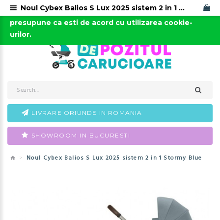
Noul Cybex Balios S Lux 2025 sistem 2 in 1 Stormy Blue
Acest site foloseste cookies. Continuarea navigarii
0723-666-005 / 0743-666-006
presupune ca esti de acord cu utilizarea cookie-
urilor.
LIVRARE ORIUNDE IN ROMANIA
SHOWROOM IN BUCURESTI
Noul Cybex Balios S Lux 2025 sistem 2 in 1 Stormy Blue