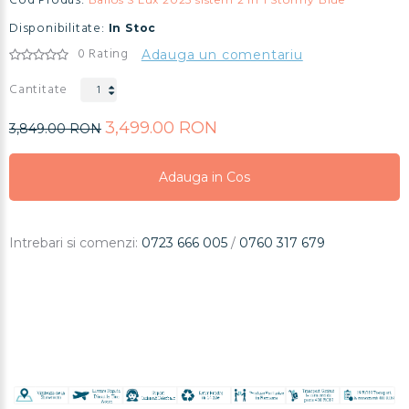
Cod Produs:
Disponibilitate:
In Stoc
0 Rating
Adauga un comentariu
Cantitate
3,499.00 RON
3,849.00 RON
Adauga in Cos
Adauga in Cos
Adauga in Cos
Intrebari si comenzi:
0723 666 005
/
0760 317 679