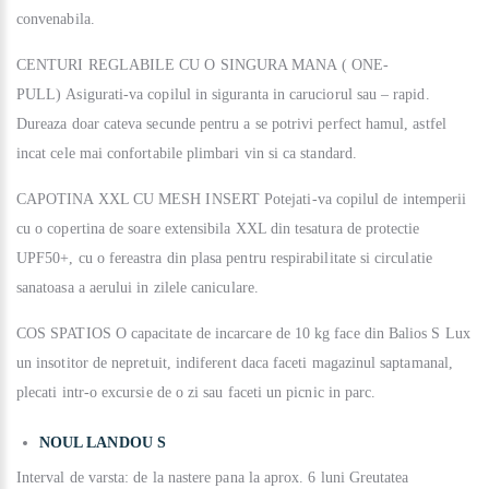
convenabila.
CENTURI REGLABILE CU O SINGURA MANA ( ONE-
PULL)
Asigurati-va copilul in siguranta in caruciorul sau ‒ rapid.
Dureaza doar cateva secunde pentru a se potrivi perfect hamul, astfel
incat cele mai confortabile plimbari vin si ca standard.
CAPOTINA XXL CU MESH INSERT
Potejati-va copilul de intemperii
cu o copertina de soare extensibila XXL din tesatura de protectie
UPF50+, cu o fereastra din plasa pentru respirabilitate si circulatie
sanatoasa a aerului in zilele caniculare.
COS SPATIOS
O capacitate de incarcare de 10 kg face din Balios S Lux
un insotitor de nepretuit, indiferent daca faceti magazinul saptamanal,
plecati intr-o excursie de o zi sau faceti un picnic in parc.
NOUL LANDOU S
Interval de varsta: de la nastere pana la aprox. 6 luni Greutatea