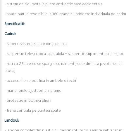
- sistem de siguranta la pliere anti-actionare accidentala
- toate partile reversibile la 360 grade cu prindere individuala pe cadru
Specificatii:
Cadrul:
- super rezistent şi usor din aluminiu
- suspensie telescopica, ajustabila + suspensie suplimentara la mijloc
- roti cu GEL ce nu se sparg si cu rulmenti, cele din fata pivotante cu
blocaj
- accesoriile se pot fixa în ambele directii
- maner piele ajustabil la inaltime
- protectie impotriva plierii
- frana centrala pe puntea spate
Landoul:
- landou complet din plastic cu design rotunjit si aerisire imbracat in