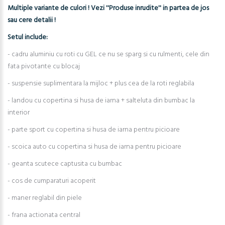
Multiple variante de culori ! Vezi ''Produse inrudite'' in partea de jos
sau cere detalii !
Setul include:
- cadru aluminiu cu roti cu GEL ce nu se sparg si cu rulmenti, cele din
fata pivotante cu blocaj
- suspensie suplimentara la mijloc + plus cea de la roti reglabila
- landou cu copertina si husa de iarna + salteluta din bumbac la
interior
- parte sport cu copertina si husa de iarna pentru picioare
- scoica auto cu copertina si husa de iarna pentru picioare
- geanta scutece captusita cu bumbac
- cos de cumparaturi acoperit
- maner reglabil din piele
- frana actionata central