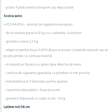
- poate fi pliat pentru transport sau depozitare
Scoica auto:
-
ECE R44/04 – atestat de siguranta european
- de la nastere pana la 10 kg cu o salteluta la interior
- greutate numai 2,5 kg
- adaptori pentru baza ISOFIX (baza se poate comanda separat sau se
poate prinde cu centura masinii)
- in masină se fixeaza cu spate spre directia de mers
- centura de siguranta ajustabila cu prindere in trei puncte
- materialele pot fi detasate pentru spalare
- copertina detasabila + husa picioare
- greutate împreună cu cadru si roti : 12 kg
Latime roti 56 cm