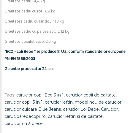
Greutate cadru : 4,4 kg
Greutate cadru cu roti: 6.8 kg
Greutatea cadru cu landou: 11.8 kg
Greutate cadru cu partea sport: 12 kg
Greutate cosulet auto: 2,5 kg
"ECO - Loli Bebe " se produce în U.E, conform standardelor europene
PN-EN 1888:2003
Garantie producator 24 luni
Tags:
carucior copii Eco 3 in 1
,
carucior copii de calitate
,
carucior copii 3 in 1
,
carucior ieftin
,
model nou de carucior
,
carucior culoare Blue Jeans
,
carucior LoliBebe
,
Carucior
,
carucioaredecopii.ro
,
carucior ieftin si de calitate
,
carucior cu 3 piese