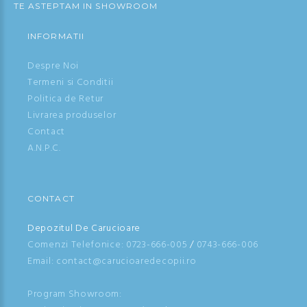
TE ASTEPTAM IN SHOWROOM
INFORMATII
Despre Noi
Termeni si Conditii
Politica de Retur
Livrarea produselor
Contact
A.N.P.C.
CONTACT
Depozitul De Carucioare
Comenzi Telefonice:
0723-666-005
/
0743-666-006
Email: contact@carucioaredecopii.ro
Program Showroom: