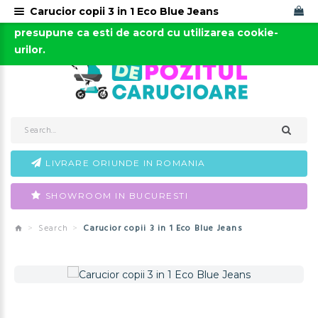
Carucior copii 3 in 1 Eco Blue Jeans
Acest site foloseste cookies. Continuarea navigarii
0723-666-005 / 0743-666-006
presupune ca esti de acord cu utilizarea cookie-
urilor.
LIVRARE ORIUNDE IN ROMANIA
SHOWROOM IN BUCURESTI
Search
Carucior copii 3 in 1 Eco Blue Jeans