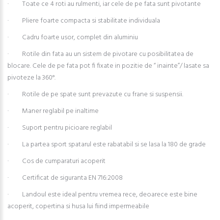
· Toate ce 4 roti au rulmenti, iar cele de pe fata sunt pivotante
· Pliere foarte compacta si stabilitate individuala
· Cadru foarte usor, complet din aluminiu
· Rotile din fata au un sistem de pivotare cu posibilitatea de
blocare. Cele de pe fata pot fi fixate in pozitie de “ inainte”/ lasate sa
pivoteze la 360°.
· Rotile de pe spate sunt prevazute cu frane si suspensii.
· Maner reglabil pe inaltime
· Suport pentru picioare reglabil
· La partea sport spatarul este rabatabil si se lasa la 180 de grade
· Cos de cumparaturi acoperit
· Certificat de siguranta EN 716:2008
· Landoul este ideal pentru vremea rece, deoarece este bine
acoperit, copertina si husa lui fiind impermeabile