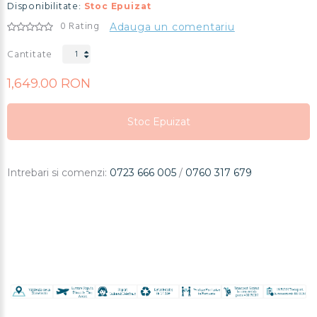
Disponibilitate:
Stoc Epuizat
0 Rating
Adauga un comentariu
Cantitate
1,649.00 RON
Stoc Epuizat
Stoc Epuizat
Stoc Epuizat
Intrebari si comenzi:
0723 666 005
/
0760 317 679