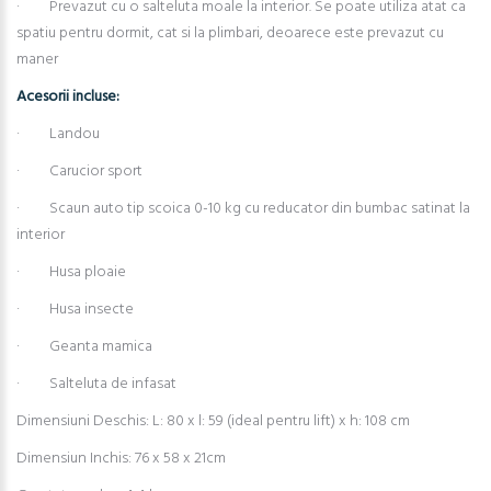
· Prevazut cu o salteluta moale la interior. Se poate utiliza atat ca
spatiu pentru dormit, cat si la plimbari, deoarece este prevazut cu
maner
Acesorii incluse:
· Landou
· Carucior sport
· Scaun auto tip scoica 0-10 kg cu reducator din bumbac satinat la
interior
· Husa ploaie
· Husa insecte
· Geanta mamica
· Salteluta de infasat
Dimensiuni Deschis: L: 80 x l: 59 (ideal pentru lift) x h: 108 cm
Dimensiun Inchis: 76 x 58 x 21cm