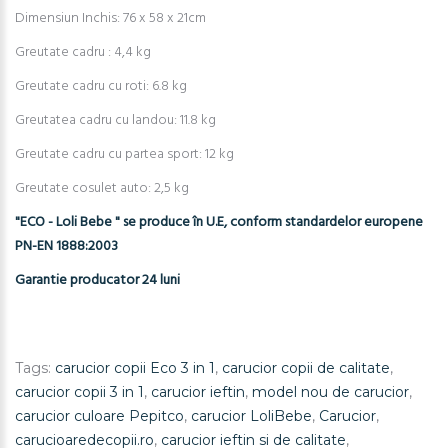
Dimensiun Inchis: 76 x 58 x 21cm
Greutate cadru : 4,4 kg
Greutate cadru cu roti: 6.8 kg
Greutatea cadru cu landou: 11.8 kg
Greutate cadru cu partea sport: 12 kg
Greutate cosulet auto: 2,5 kg
"ECO - Loli Bebe " se produce în U.E, conform standardelor europene
PN-EN 1888:2003
Garantie producator 24 luni
Tags:
carucior copii Eco 3 in 1
,
carucior copii de calitate
,
carucior copii 3 in 1
,
carucior ieftin
,
model nou de carucior
,
carucior culoare Pepitco
,
carucior LoliBebe
,
Carucior
,
carucioaredecopii.ro
,
carucior ieftin si de calitate
,