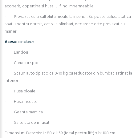
acoperit, copertina si husa lui fiind impermeabile
· Prevazut cu o salteluta moale la interior. Se poate utiliza atat ca
spatiu pentru dormit, cat si la plimbari, deoarece este prevazut cu
maner
Acesorii incluse:
· Landou
· Carucior sport
· Scaun auto tip scoica 0-10 kg cu reducator din bumbac satinat la
interior
· Husa ploaie
· Husa insecte
· Geanta mamica
· Salteluta de infasat
Dimensiuni Deschis: L: 80 x l: 59 (ideal pentru lift) x h: 108 cm