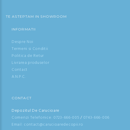
TE ASTEPTAM IN SHOWROOM
INFORMATII
Despre Noi
Termeni si Conditii
Politica de Retur
Livrarea produselor
Contact
A.N.P.C.
CONTACT
Depozitul De Carucioare
Comenzi Telefonice:
0723-666-005
/
0743-666-006
Email: contact@carucioaredecopii.ro