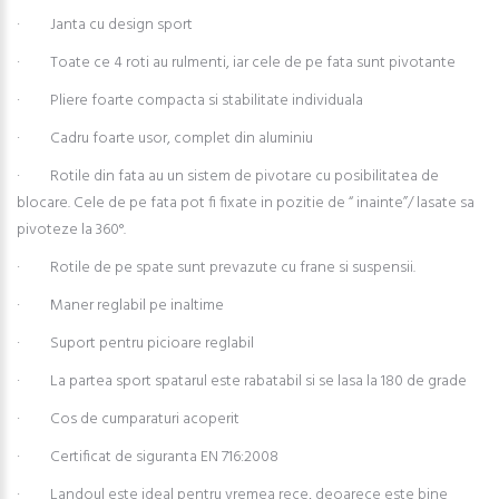
· Janta cu design sport
· Toate ce 4 roti au rulmenti, iar cele de pe fata sunt pivotante
· Pliere foarte compacta si stabilitate individuala
· Cadru foarte usor, complet din aluminiu
· Rotile din fata au un sistem de pivotare cu posibilitatea de
blocare. Cele de pe fata pot fi fixate in pozitie de “ inainte”/ lasate sa
pivoteze la 360°.
· Rotile de pe spate sunt prevazute cu frane si suspensii.
· Maner reglabil pe inaltime
· Suport pentru picioare reglabil
· La partea sport spatarul este rabatabil si se lasa la 180 de grade
· Cos de cumparaturi acoperit
· Certificat de siguranta EN 716:2008
· Landoul este ideal pentru vremea rece, deoarece este bine