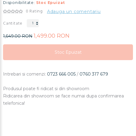
Disponibilitate:
Stoc Epuizat
0 Rating
Adauga un comentariu
Cantitate
1,499.00 RON
1,649.00 RON
Stoc Epuizat
Stoc Epuizat
Stoc Epuizat
Intrebari si comenzi:
0723 666 005
/
0760 317 679
Produsul poate fi ridicat si din showroom
Ridicarea din showroom se face numai dupa confirmarea
telefonica!