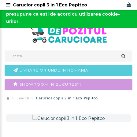
Carucior copii 3 in 1 Eco Pepitco
Acest site foloseste cookies. Continuarea navigarii
0723-666-005 / 0743-666-006
presupune ca esti de acord cu utilizarea cookie-
urilor.
LIVRARE ORIUNDE IN ROMANIA
SHOWROOM IN BUCURESTI
Search
Carucior copii 3 in 1 Eco Pepitco