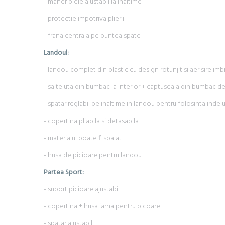
- maner piele ajustabil la inaltime
- protectie impotriva plierii
- frana centrala pe puntea spate
Landoul:
- landou complet din plastic cu design rotunjit si aerisire imb
- salteluta din bumbac la interior + captuseala din bumbac de c
- spatar reglabil pe inaltime in landou pentru folosinta indelu
- copertina pliabila si detasabila
- materialul poate fi spalat
- husa de picioare pentru landou
Partea Sport:
- suport picioare ajustabil
- copertina + husa iarna pentru picoare
- spatar ajustabil