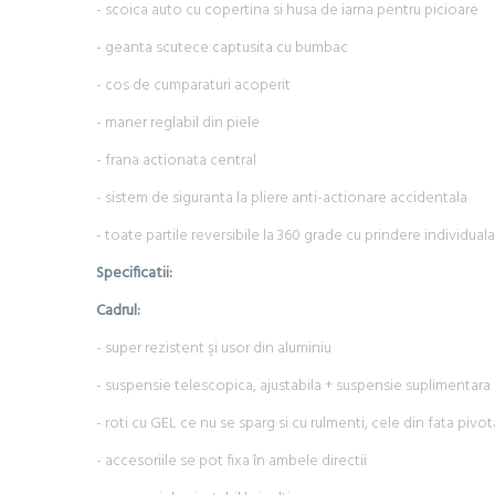
- scoica auto cu copertina si husa de iarna pentru picioare
- geanta scutece captusita cu bumbac
- cos de cumparaturi acoperit
- maner reglabil din piele
- frana actionata central
- sistem de siguranta la pliere anti-actionare accidentala
- toate partile reversibile la 360 grade cu prindere individual
Specificatii:
Cadrul:
- super rezistent şi usor din aluminiu
- suspensie telescopica, ajustabila + suspensie suplimentara 
- roti cu GEL ce nu se sparg si cu rulmenti, cele din fata pivo
- accesoriile se pot fixa în ambele directii