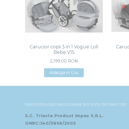
Carucior copii 3 in 1 Vogue Loli
Caruci
Bebe V15
2,199.00 RON
Adauga in Cos
Adauga in Cos
Adauga in Cos
DEPOZITULDECARUCIOARE.RO ESTE DETINUT DE:
S.C. Trieste Product Impex S.R.L.
ONRC:J40/3806/2005