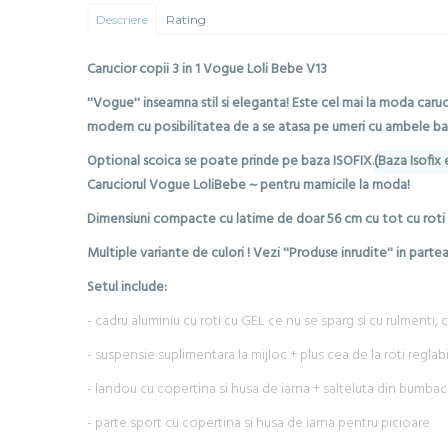
Descriere
Rating
Carucior copii 3 in 1 Vogue Loli Bebe V13
''Vogue'' inseamna stil si eleganta! Este cel mai la moda car
modern cu posibilitatea de a se atasa pe umeri cu ambele baret
Optional scoica se poate prinde pe baza ISOFIX.
(Baza Isofix 
Caruciorul Vogue LoliBebe ~ pentru mamicile la moda!
Dimensiuni compacte cu latime de doar 56 cm cu tot cu roti id
Multiple variante de culori ! Vezi ''Produse inrudite'' in partea
Setul include:
- cadru aluminiu cu roti cu GEL ce nu se sparg si cu rulmenti, 
- suspensie suplimentara la mijloc + plus cea de la roti reglabi
- landou cu copertina si husa de iarna + salteluta din bumbac 
- parte sport cu copertina si husa de iarna pentru picioare