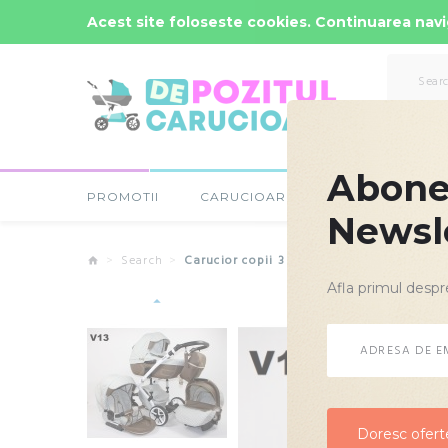
Comenzi Rapide: -
0723-666-005 / 0743-666-006
Acest site foloseste cookies. Continuarea navig
Abonea
PROMOTII
CARUCIOARE COPII
SCAUNE
Newsl
Search
Carucior copii 3 in 1 Vogue Loli Bebe V13
Afla primul despr
Doresc oferte
Doresc oferte