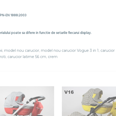
e PN-EN 1888:2003
rialului poate sa difere in functie de setarile fiecarui display.
ii
,
model nou carucior
,
model nou carucior Vogue 3 in 1
,
carucior 
roti
,
carucior latime 56 cm
,
crem