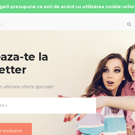
arii presupune ca esti de acord cu utilizarea cookie-urilor
za-te la
 AUTO COPII
PATUTURI MOBILIER
ACCESORII
etter
e ultimele oferte speciale!
CARUCIOR C
Producator:
Lol
Cod Produs:
Vog
Disponibilitate:
0 Ra
 exclusive.
 exclusive.