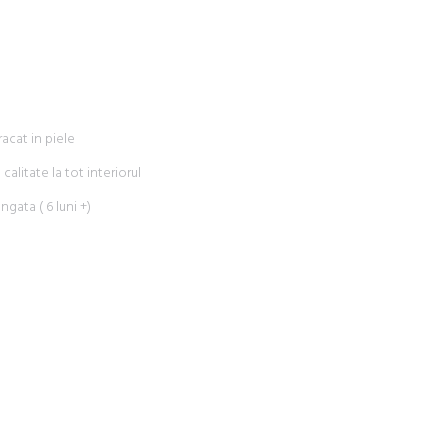
racat in piele
alitate la tot interiorul
ngata ( 6 luni +)