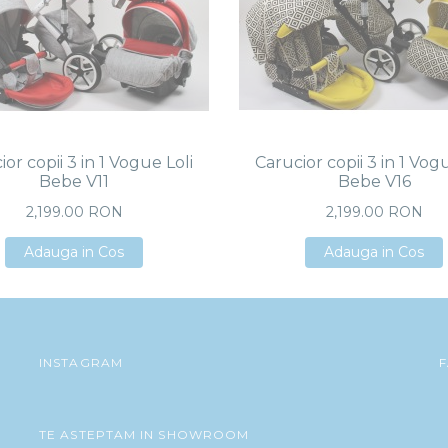
or copii 3 in 1 Vogue Loli
Carucior copii 3 in 1 Vog
Bebe V11
Bebe V16
2,199.00 RON
2,199.00 RON
Adauga in Cos
Adauga in Cos
Adauga in Cos
Adauga in Cos
Adauga in Cos
Adauga in Cos
INSTAGRAM
TE ASTEPTAM IN SHOWROOM