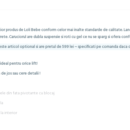
ucior produs de Loli Bebe conform celor mai inalte standarde de calitate. Lan
e. Caruciorul are dubla suspensie si roti cu gel ce nu se sparg si ofera conf
este articol optional si are pretul de 599 lei ~ specificati pe comanda daca do
eal pentru orice lift!
 de jos sau cere detalii !
cele din fata pivotante cu blocaj
la
la interior