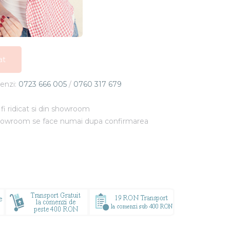
N
at
at
menzi:
0723 666 005
/
0760 317 679
at
fi ridicat si din showroom
showroom se face numai dupa confirmarea