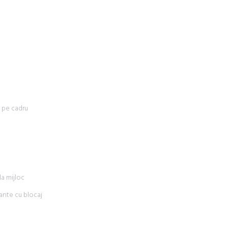
a pe cadru
la mijloc
tante cu blocaj