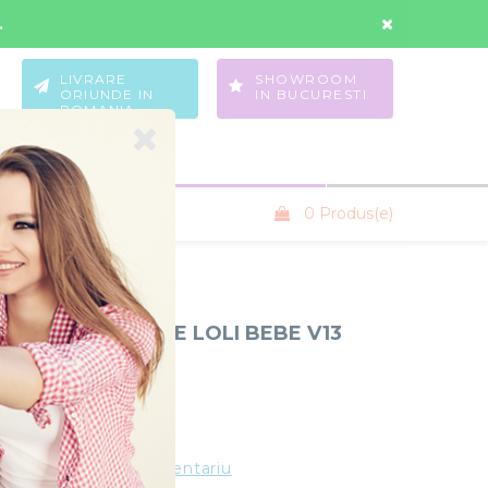
Contul Meu
Wishlist
.
LIVRARE
SHOWROOM
ORIUNDE IN
IN BUCURESTI
ROMANIA
0 Produs(e)
SANIUTE COPII
OPII 3 IN 1 VOGUE LOLI BEBE V13
iBebe
ue V13
Stoc Epuizat
ting
Adauga un comentariu