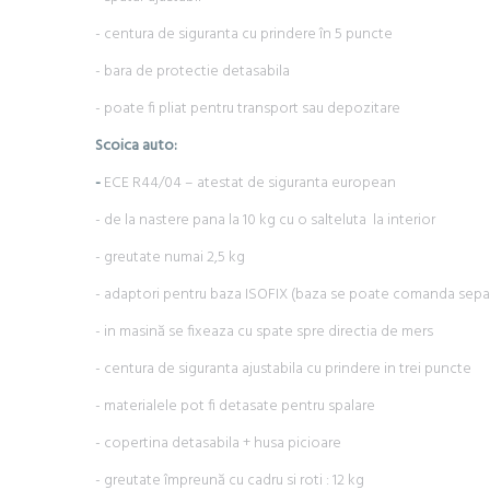
- centura de siguranta cu prindere în 5 puncte
- bara de protectie detasabila
- poate fi pliat pentru transport sau depozitare
Scoica auto:
-
ECE R44/04 – atestat de siguranta european
- de la nastere pana la 10 kg cu o salteluta la interior
- greutate numai 2,5 kg
- adaptori pentru baza ISOFIX (baza se poate comanda separ
- in masină se fixeaza cu spate spre directia de mers
- centura de siguranta ajustabila cu prindere in trei puncte
- materialele pot fi detasate pentru spalare
- copertina detasabila + husa picioare
- greutate împreună cu cadru si roti : 12 kg