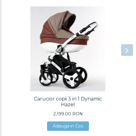
Carucior copii 3 in 1 Dynamic
Hazel
2,199.00 RON
Adauga in Cos
Adauga in Cos