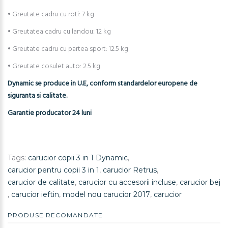
• Greutate cadru cu roti: 7 kg
• Greutatea cadru cu landou: 12 kg
• Greutate cadru cu partea sport: 12.5 kg
• Greutate cosulet auto: 2.5 kg
Dynamic se produce in U.E, conform standardelor europene de
siguranta si calitate.
Garantie producator 24 luni
Tags:
carucior copii 3 in 1 Dynamic
,
carucior pentru copii 3 in 1
,
carucior Retrus
,
carucior de calitate
,
carucior cu accesorii incluse
,
carucior bej
,
carucior ieftin
,
model nou carucior 2017
,
carucior
PRODUSE RECOMANDATE