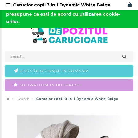
Carucior copii 3 in 1 Dynamic White Beige
Acest site foloseste cookies. Continuarea navigarii
0723-666-005 / 0743-666-006
presupune ca esti de acord cu utilizarea cookie-
urilor.
LIVRARE ORIUNDE IN ROMANIA
SHOWROOM IN BUCURESTI
Search
Carucior copii 3 in 1 Dynamic White Beige