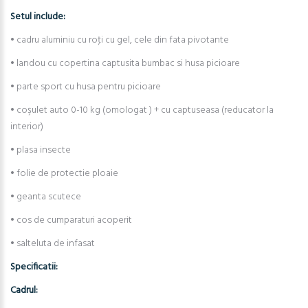
Setul include:
• cadru aluminiu cu roţi cu gel, cele din fata pivotante
• landou cu copertina captusita bumbac si husa picioare
• parte sport cu husa pentru picioare
• coşulet auto 0-10 kg (omologat ) + cu captuseasa (reducator la
interior)
• plasa insecte
• folie de protectie ploaie
• geanta scutece
• cos de cumparaturi acoperit
• salteluta de infasat
Specificatii:
Cadrul: