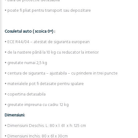
• bara de protectie detasabila
• poate fi pliat pentru transport sau depozitare
Cosuletul auto ( scoica 0+) :
• ECE R44/04 – atestat de siguranta european
• de la nastere până la 10 kg cu reducator la interior
• greutate numai 2,5 kg
• centura de siguranta – ajustabila – cu prindere in trei puncte
• materialele pot fi detasate pentru spalare
• copertina detasabila
• greutate impreuna cu cadru: 12 kg
Dimensiuni:
• Dimensiuni Deschis: L: 80 x l: 61 x h: 125 cm
• Dimensiuni Inchis: 80 x 61 x 30cm