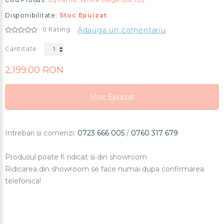
Cod Produs:
Disponibilitate:
Stoc Epuizat
0 Rating
Adauga un comentariu
Cantitate
2,199.00 RON
Stoc Epuizat
Stoc Epuizat
Stoc Epuizat
Intrebari si comenzi:
0723 666 005
/
0760 317 679
Produsul poate fi ridicat si din showroom
Ridicarea din showroom se face numai dupa confirmarea
telefonica!