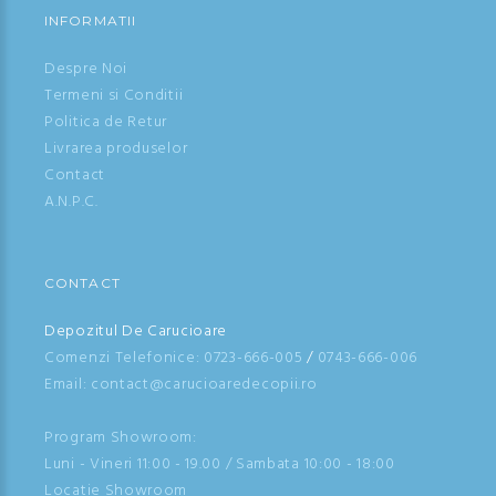
INFORMATII
Despre Noi
Termeni si Conditii
Politica de Retur
Livrarea produselor
Contact
A.N.P.C.
CONTACT
Depozitul De Carucioare
Comenzi Telefonice:
0723-666-005
/
0743-666-006
Email: contact@carucioaredecopii.ro
Program Showroom:
Luni - Vineri 11:00 - 19.00 / Sambata 10:00 - 18:00
Locatie Showroom