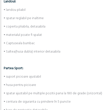
Landoul:
• landou pliabil
• spatar reglabil pe inaltime
• coperta pliabila, detasabila
• materialul poate fi spalat
• Captuseala bumbac
• Saltea(husa dubla) interior detasabila
Partea Sport:
• suport picioare ajustabil
• husa pentru picioare
• spatar ajustabil pe multiple pozitii pana la 180 de grade (orizontal)
• centura de siguranta cu prindere în 5 puncte