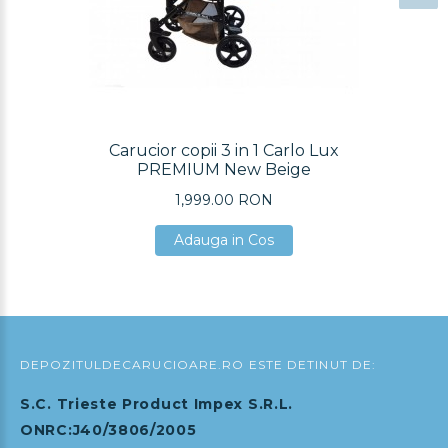
Carucior copii 3 in 1 Carlo Lux
PREMIUM New Beige
1,999.00 RON
Adauga in Cos
Adauga in Cos
Adauga in Cos
DEPOZITULDECARUCIOARE.RO ESTE DETINUT DE:
S.C. Trieste Product Impex S.R.L.
ONRC:J40/3806/2005