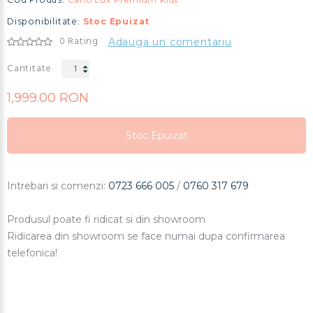
Cod Produs:
Disponibilitate:
Stoc Epuizat
0 Rating
Adauga un comentariu
Cantitate
1,999.00 RON
Stoc Epuizat
Stoc Epuizat
Stoc Epuizat
Intrebari si comenzi:
0723 666 005
/
0760 317 679
Produsul poate fi ridicat si din showroom
Ridicarea din showroom se face numai dupa confirmarea
telefonica!