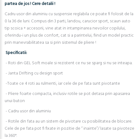
partea de jos ! Cere detalii !
Cadru usor din aluminiu cu suspensie reglabila ce poate fi folosit de la
0 la 36 de luni. Compus din 3 parti, landou, carucior sport, scaun auto
tip scoica + accesorii, vine atat in intampinarea nevoilor copilului,
oferindu-i un plus de confort, cat si a parintelui, fiind un model practic
prin manevrabilitatea sa si prin sistemul de pliere !
Specificatii:
- Roti din GEL Soft moale si rezistent ce nu se sparg si nu se inteapa.
- Janta Drifting cu design sport
-Toate ce 4 roti au rulmenti, iar cele de pe fata sunt pivotante
- Pliere foarte compacta, inclusiv rotile se pot detasa prin apasarea
unui buton
- Cadru usor din aluminiu
- Rotile din fata au un sistem de pivotare cu posibilitatea de blocare.
Cele de pe fata pot fi fixate in pozitie de “ inainte”/ lasate sa pivoteze
la 360°.