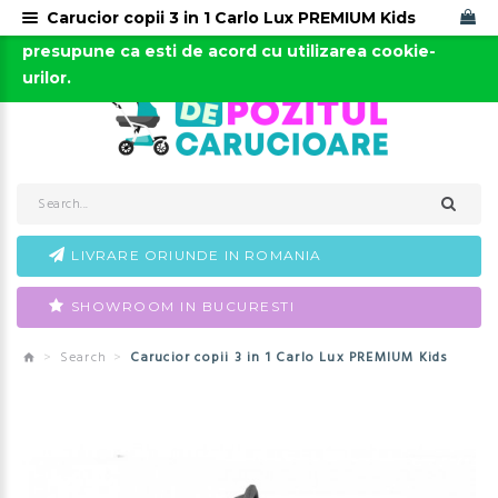
Carucior copii 3 in 1 Carlo Lux PREMIUM Kids
Acest site foloseste cookies. Continuarea navigarii
0723-666-005 / 0743-666-006
presupune ca esti de acord cu utilizarea cookie-
urilor.
LIVRARE ORIUNDE IN ROMANIA
SHOWROOM IN BUCURESTI
Search
Carucior copii 3 in 1 Carlo Lux PREMIUM Kids