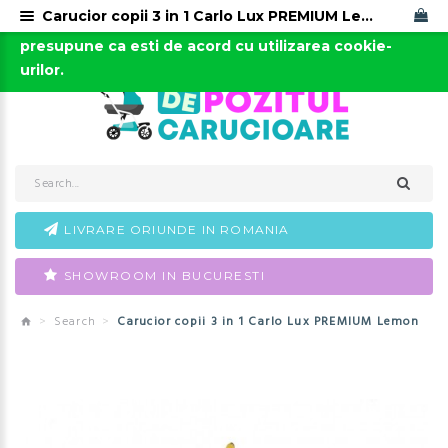
Carucior copii 3 in 1 Carlo Lux PREMIUM Lemon
Acest site foloseste cookies. Continuarea navigarii
0723-666-005 / 0743-666-006
presupune ca esti de acord cu utilizarea cookie-
urilor.
LIVRARE ORIUNDE IN ROMANIA
SHOWROOM IN BUCURESTI
Search
Carucior copii 3 in 1 Carlo Lux PREMIUM Lemon