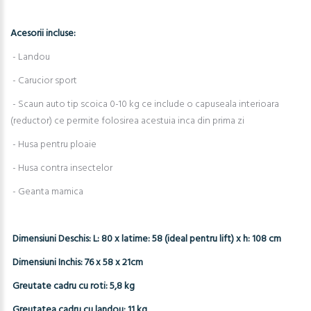
Acesorii incluse:
- Landou
- Carucior sport
- Scaun auto tip scoica 0-10 kg ce include o capuseala interioara
(reductor) ce permite folosirea acestuia inca din prima zi
- Husa pentru ploaie
- Husa contra insectelor
- Geanta mamica
Dimensiuni Deschis: L: 80 x latime: 58 (ideal pentru lift) x h: 108 cm
Dimensiuni Inchis: 76 x 58 x 21cm
Greutate cadru cu roti: 5,8 kg
Greutatea cadru cu landou: 11 kg