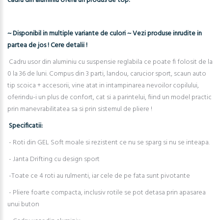
cadru din aluminiu ofera un produs de top.
~ Disponibil in multiple variante de culori ~ Vezi produse inrudite in
partea de jos ! Cere detalii !
Cadru usor din aluminiu cu suspensie reglabila ce poate fi folosit de la
0 la 36 de luni. Compus din 3 parti, landou, carucior sport, scaun auto
tip scoica + accesorii, vine atat in intampinarea nevoilor copilului,
oferindu-i un plus de confort, cat si a parintelui, fiind un model practic
prin manevrabilitatea sa si prin sistemul de pliere !
Specificatii:
- Roti din GEL Soft moale si rezistent ce nu se sparg si nu se inteapa.
- Janta Drifting cu design sport
-Toate ce 4 roti au rulmenti, iar cele de pe fata sunt pivotante
- Pliere foarte compacta, inclusiv rotile se pot detasa prin apasarea
unui buton