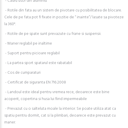
- Cadru usor din aluminiu
- Rotile din fata au un sistem de pivotare cu posibilitatea de blocare.
Cele de pe fata pot fi fixate in pozitie de “ inainte”/ lasate sa pivoteze
la 360°.
- Rotile de pe spate sunt prevazute cu frane si suspensii.
- Maner reglabil pe inaltime
- Suport pentru picioare reglabil
- La partea sport spatarul este rabatabil
- Cos de cumparaturi
- Certificat de siguranta EN 716:2008
- Landoul este ideal pentru vremea rece, deoarece este bine
acoperit, copertina si husa lui fiind impermeabile
- Prevazut cu o salteluta moale la interior. Se poate utiliza atat ca
spatiu pentru dormit, cat si la plimbari, deoarece este prevazut cu
maner.