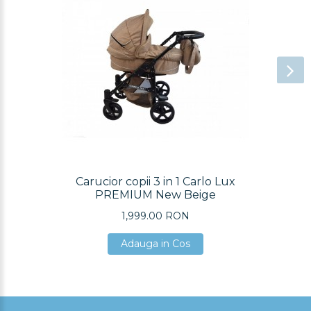
Carucior copii 3 in 1 Carlo Lux
PREMIUM New Beige
1,999.00 RON
Adauga in Cos
Adauga in Cos
Adauga in Cos