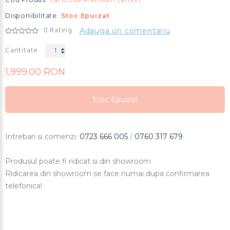
Cod Produs:
Disponibilitate:
Stoc Epuizat
0 Rating
Adauga un comentariu
Cantitate
1,999.00 RON
Stoc Epuizat
Stoc Epuizat
Stoc Epuizat
Intrebari si comenzi:
0723 666 005
/
0760 317 679
Produsul poate fi ridicat si din showroom
Ridicarea din showroom se face numai dupa confirmarea
telefonica!