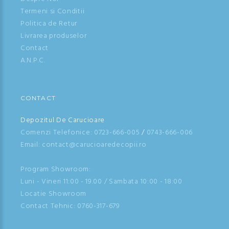
Termeni si Conditii
Politica de Retur
Livrarea produselor
Contact
A.N.P.C.
CONTACT
Depozitul De Carucioare
Comenzi Telefonice:
0723-666-005
/
0743-666-006
Email: contact@carucioaredecopii.ro
Program Showroom:
Luni - Vineri 11:00 - 19.00 / Sambata 10:00 - 18:00
Locatie Showroom
Contact Tehnic:
0760-317-679