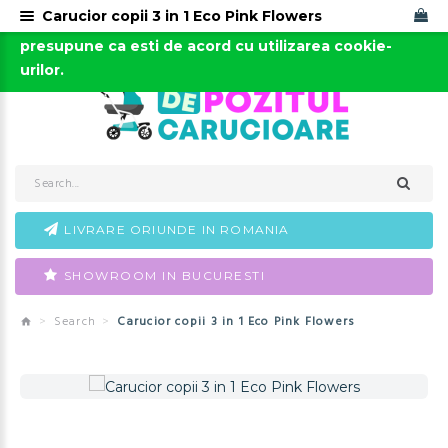
Carucior copii 3 in 1 Eco Pink Flowers
Acest site foloseste cookies. Continuarea navigarii
0723-666-005 / 0743-666-006
presupune ca esti de acord cu utilizarea cookie-
urilor.
LIVRARE ORIUNDE IN ROMANIA
SHOWROOM IN BUCURESTI
Search
Carucior copii 3 in 1 Eco Pink Flowers