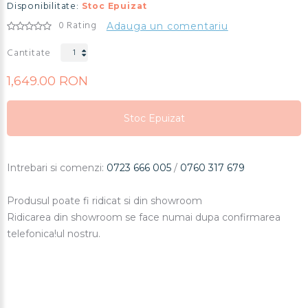
Disponibilitate:
Stoc Epuizat
0 Rating
Adauga un comentariu
Cantitate
1,649.00 RON
Stoc Epuizat
Stoc Epuizat
Stoc Epuizat
Intrebari si comenzi:
0723 666 005
/
0760 317 679
Produsul poate fi ridicat si din showroom
Ridicarea din showroom se face numai dupa confirmarea
telefonica!
ul nostru.