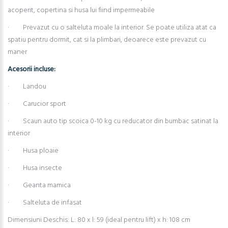
acoperit, copertina si husa lui fiind impermeabile
· Prevazut cu o salteluta moale la interior. Se poate utiliza atat ca
spatiu pentru dormit, cat si la plimbari, deoarece este prevazut cu
maner
Acesorii incluse:
· Landou
· Carucior sport
· Scaun auto tip scoica 0-10 kg cu reducator din bumbac satinat la
interior
· Husa ploaie
· Husa insecte
· Geanta mamica
· Salteluta de infasat
Dimensiuni Deschis: L: 80 x l: 59 (ideal pentru lift) x h: 108 cm