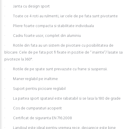
· Janta cu design sport
· Toate ce 4 roti au rulmenti, iar cele de pe fata sunt pivotante
· Pliere foarte compacta si stabilitate individuala
· Cadru foarte usor, complet din aluminiu
· Rotile din fata au un sistem de pivotare cu posibilitatea de
blocare. Cele de pe fata pot fi fixate in pozitie de “ inainte”/ lasate sa
pivoteze la 360°.
· Rotile de pe spate sunt prevazute cu frane si suspensii.
· Maner reglabil pe inaltime
· Suport pentru picioare reglabil
· La partea sport spatarul este rabatabil si se lasa la 180 de grade
· Cos de cumparaturi acoperit
· Certificat de siguranta EN 716:2008
· Landoul este ideal pentru vremea rece, deoarece este bine