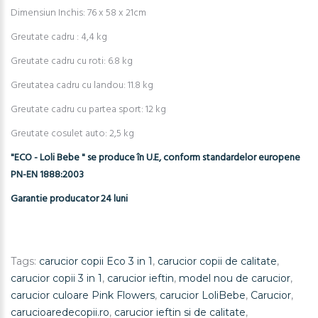
Dimensiun Inchis: 76 x 58 x 21cm
Greutate cadru : 4,4 kg
Greutate cadru cu roti: 6.8 kg
Greutatea cadru cu landou: 11.8 kg
Greutate cadru cu partea sport: 12 kg
Greutate cosulet auto: 2,5 kg
"ECO - Loli Bebe " se produce în U.E, conform standardelor europene
PN-EN 1888:2003
Garantie producator 24 luni
Tags:
carucior copii Eco 3 in 1
,
carucior copii de calitate
,
carucior copii 3 in 1
,
carucior ieftin
,
model nou de carucior
,
carucior culoare Pink Flowers
,
carucior LoliBebe
,
Carucior
,
carucioaredecopii.ro
,
carucior ieftin si de calitate
,