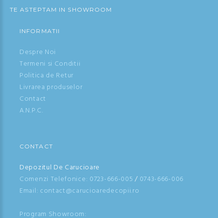
TE ASTEPTAM IN SHOWROOM
INFORMATII
Despre Noi
Termeni si Conditii
Politica de Retur
Livrarea produselor
Contact
A.N.P.C.
CONTACT
Depozitul De Carucioare
Comenzi Telefonice:
0723-666-005
/
0743-666-006
Email: contact@carucioaredecopii.ro
Program Showroom: