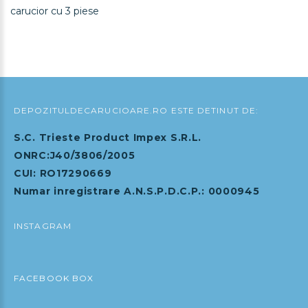
carucior cu 3 piese
DEPOZITULDECARUCIOARE.RO ESTE DETINUT DE:
S.C. Trieste Product Impex S.R.L.
ONRC:J40/3806/2005
CUI: RO17290669
Numar inregistrare A.N.S.P.D.C.P.: 0000945
INSTAGRAM
FACEBOOK BOX