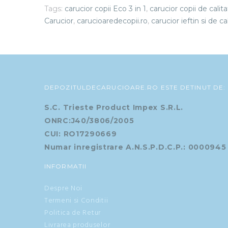
Tags:
carucior copii Eco 3 in 1
,
carucior copii de calit
Carucior
,
carucioaredecopii.ro
,
carucior ieftin si de ca
DEPOZITULDECARUCIOARE.RO ESTE DETINUT DE:
S.C. Trieste Product Impex S.R.L.
ONRC:J40/3806/2005
CUI: RO17290669
Numar inregistrare A.N.S.P.D.C.P.: 0000945
INFORMATII
Despre Noi
Termeni si Conditii
Politica de Retur
Livrarea produselor