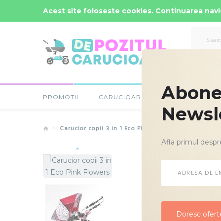
Comenzi Rapide: -
0723-666-005 / 0743-666-006
Acest site foloseste cookies. Continuarea navig
Abonea
PROMOTII
CARUCIOARE COPII
SCAUNE
Newsl
Carucior copii 3 in 1 Eco Pink Flowers
Afla primul despr
Doresc oferte
Doresc oferte