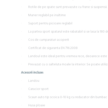
· Rotile de pe spate sunt prevazute cu frane si suspensii.
· Maner reglabil pe inaltime
· Suport pentru picioare reglabil
· La partea sport spatarul este rabatabil si se lasa la 180 
· Cos de cumparaturi acoperit
· Certificat de siguranta EN 716:2008
· Landoul este ideal pentru vremea rece, deoarece este bin
· Prevazut cu o salteluta moale la interior. Se poate utiliza
Acesorii incluse:
· Landou
· Carucior sport
· Scaun auto tip scoica 0-10 kg cu reducator din bumbac sa
· Husa ploaie