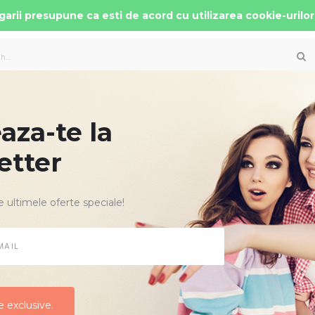
arii presupune ca esti de acord cu utilizarea cookie-urilor
za-te la
 AUTO COPII
PATUTURI MOBILIER
ACCESORII
etter
e ultimele oferte speciale!
CARUCIOR C
Producator:
Lol
Cod Produs:
Eco
Disponibilitate:
0 Ra
 exclusive.
 exclusive.