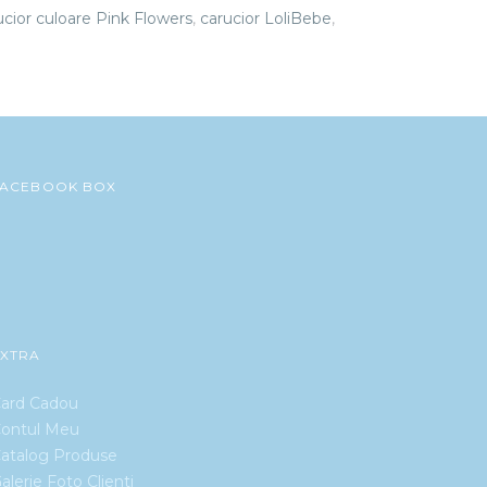
ucior culoare Pink Flowers
,
carucior LoliBebe
,
FACEBOOK BOX
EXTRA
ard Cadou
ontul Meu
atalog Produse
alerie Foto Clienti