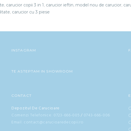
ate
,
carucior copii 3 in 1
,
carucior ieftin
,
model nou de carucior
,
car
litate
,
carucior cu 3 piese
INSTAGRAM
TE ASTEPTAM IN SHOWROOM
CONTACT
Depozitul De Carucioare
C
Comenzi Telefonice:
0723-666-005
/
0743-666-006
C
Email: contact@carucioaredecopii.ro
C
G