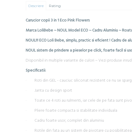
Descriere
Rating
Carucior copii 3 in 1 Eco Pink Flowers
Marca LoliBebe ~ NOUL Model ECO ~ Cadru Aluminiu ~ Roat
NOUL!!! ECO Loli Bebe, simplu, practic si eficient ! Cadru de 
NOUL sistem de prindere a pieselor pe click, foarte facil si us
Disponibil in multiple variante de culori ~ Vezi produse inrudit
Specificatii:
· Roti din GEL - cauciuc siliconat rezistent ce nu se sparg 
· Janta cu design sport
· Toate ce 4 roti au rulmenti, iar cele de pe fata sunt piv
· Pliere foarte compacta si stabilitate individuala
· Cadru foarte usor, complet din aluminiu
· Rotile din fata au un sistem de pivotare cu posibilitatea de