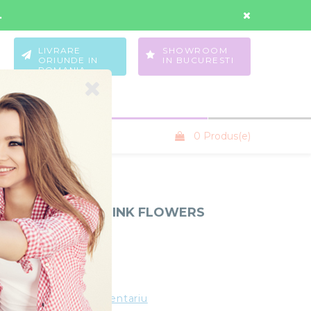
Contul Meu
Wishlist
.
LIVRARE
SHOWROOM
ORIUNDE IN
IN BUCURESTI
ROMANIA
0 Produs(e)
SANIUTE COPII
OPII 3 IN 1 ECO PINK FLOWERS
iBebe
 Pink Flowers cod 08
Stoc Epuizat
ting
Adauga un comentariu