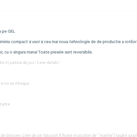
a pe GEL
aluminiu compact si usor si cea mai noua tehnologie de de productie a rotilor 
or, cu o singura mana! Toate piesele sunt reversibile.
e in partea de jos ! Cere detalii !
si nu se inteapa
otante
 blocare. Cele de pe fata pot fi fixate in pozitie de “ inainte”/ lasate sa pi