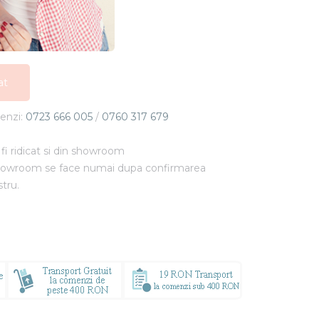
N
at
at
menzi:
0723 666 005
/
0760 317 679
at
fi ridicat si din showroom
showroom se face numai dupa confirmarea
stru.