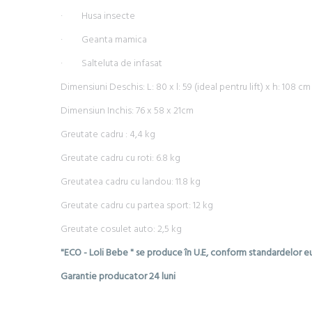
· Husa insecte
· Geanta mamica
· Salteluta de infasat
Dimensiuni Deschis: L: 80 x l: 59 (ideal pentru lift) x h: 108 cm
Dimensiun Inchis: 76 x 58 x 21cm
Greutate cadru : 4,4 kg
Greutate cadru cu roti: 6.8 kg
Greutatea cadru cu landou: 11.8 kg
Greutate cadru cu partea sport: 12 kg
Greutate cosulet auto: 2,5 kg
"ECO - Loli Bebe " se produce în U.E, conform standardelor
Garantie producator 24 luni