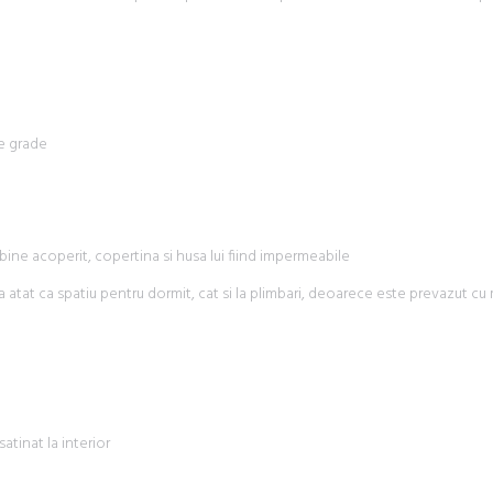
de grade
e acoperit, copertina si husa lui fiind impermeabile
 atat ca spatiu pentru dormit, cat si la plimbari, deoarece este prevazut cu
tinat la interior