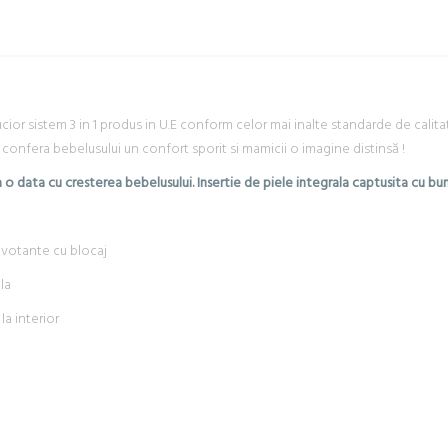
r sistem 3 in 1 produs in U.E conform celor mai inalte standarde de calitate
confera bebelusului un confort sporit si mamicii o imagine distinsă !
o data cu cresterea bebelusului. Insertie de piele integrala captusita cu bum
pivotante cu blocaj
la
la interior