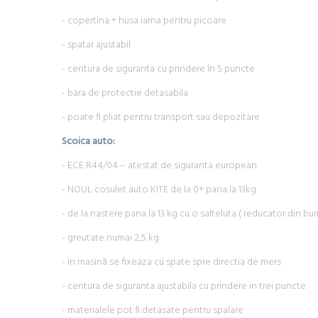
- copertina + husa iarna pentru picoare
- spatar ajustabil
- centura de siguranta cu prindere în 5 puncte
- bara de protectie detasabila
- poate fi pliat pentru transport sau depozitare
Scoica auto:
- ECE R44/04 – atestat de siguranta european
- NOUL cosulet auto KITE de la 0+ pana la 13kg
- de la nastere pana la 13 kg cu o salteluta ( reducator din bum
- greutate numai 2,5 kg
- in masină se fixeaza cu spate spre directia de mers
- centura de siguranta ajustabila cu prindere in trei puncte
- materialele pot fi detasate pentru spalare