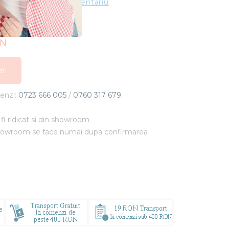
ting
Adauga un comentariu
ON
at
at
menzi:
0723 666 005
/
0760 317 679
at
fi ridicat si din showroom
showroom se face numai dupa confirmarea