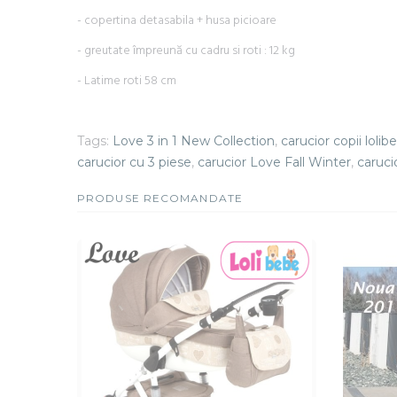
- copertina detasabila + husa picioare
- greutate împreună cu cadru si roti : 12 kg
- Latime roti 58 cm
Tags:
Love 3 in 1 New Collection
,
carucior copii lolib
carucior cu 3 piese
,
carucior Love Fall Winter
,
caruci
PRODUSE RECOMANDATE