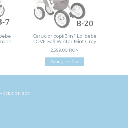
libebe
Carucior copii 3 in 1 Lolibebe
Caru
marin
LOVE Fall Winter Mint Grey
LOV
2,399.00 RON
Adauga in Cos
Adauga in Cos
Adauga in Cos
FACEBOOK BOX