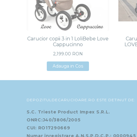
Carucior copii 3 in 1 LoliBebe Love
Caruc
Cappucinno
LOVE
2,199.00 RON
Adauga in Cos
Adauga in Cos
Adauga in Cos
DEPOZITULDECARUCIOARE.RO ESTE DETINUT DE:
S.C. Trieste Product Impex S.R.L.
ONRC:J40/3806/2005
CUI: RO17290669
Numar inregistrare A.N.S.P.D.C.P.: 0000945