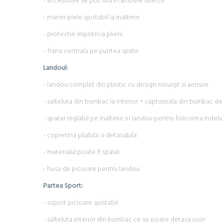
- accesoriile se pot fixa în ambele directii
- maner piele ajustabil la inaltime
- protectie impotriva plierii
- frana centrala pe puntea spate
Landoul:
- landou complet din plastic cu design rotunjit si aerisire
- salteluta din bumbac la interior + captuseala din bumbac de c
- spatar reglabil pe inaltime in landou pentru folosinta indelu
- copertina pliabila si detasabila
- materialul poate fi spalat
- husa de picioare pentru landou
Partea Sport:
- suport picioare ajustabil
- salteluta interior din bumbac ce se poate detasa usor