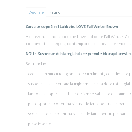
Descriere
Rating
Carucior copii 3 in 1 Lolibebe LOVE Fall Winter Brown
Va prezentam noua colectie Love Lolibebe Fall Winter! Carucio
combine stilul elegant, contemporan, cu inovaţii tehnice ce 
NOU ~ Suspensie dubla reglabila ce permite blocajul acesteia 
Setul include:
- cadru aluminiu cu roti gonflabile cu rulmenti, cele din fata 
- suspensie suplimentara la mijloc + plus cea de la roti reglabi
- landou cu copertina si husa de iarna + salteluta din bumbac 
- parte sport cu copertina si husa de iarna pentru picioare
- scoica auto cu copertina si husa de iarna pentru picioare
- plasa insecte