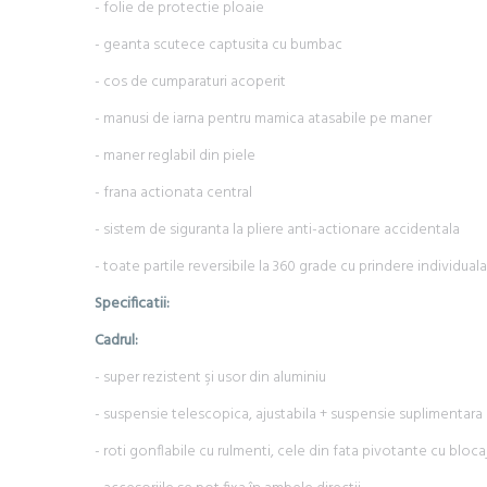
- folie de protectie ploaie
- geanta scutece captusita cu bumbac
- cos de cumparaturi acoperit
- manusi de iarna pentru mamica atasabile pe maner
- maner reglabil din piele
- frana actionata central
- sistem de siguranta la pliere anti-actionare accidentala
- toate partile reversibile la 360 grade cu prindere individual
Specificatii:
Cadrul:
- super rezistent şi usor din aluminiu
- suspensie telescopica, ajustabila + suspensie suplimentara 
- roti gonflabile cu rulmenti, cele din fata pivotante cu bloca