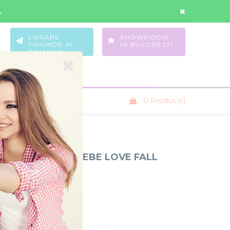
Contul Meu
Wishlist
.
LIVRARE
SHOWROOM
ORIUNDE IN
IN BUCURESTI
ROMANIA
0 Produs(e)
SANIUTE COPII
OPII 3 IN 1 LOLIBEBE LOVE FALL
ROWN
iBebe
e F.W B9
Stoc Epuizat