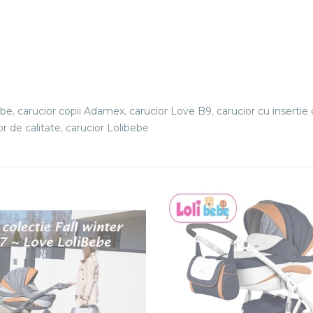
ebe
,
carucior copii Adamex
,
carucior Love B9
,
carucior cu insertie 
or de calitate
,
carucior Lolibebe