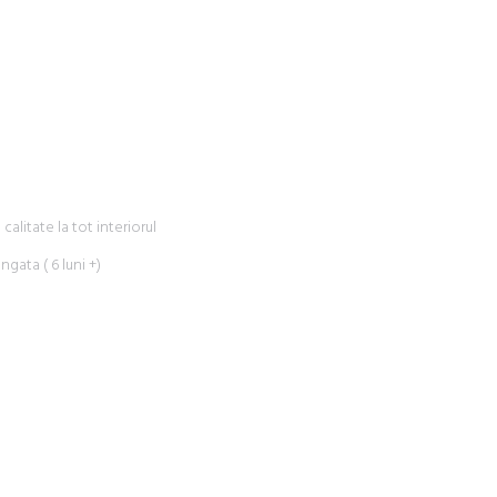
alitate la tot interiorul
ngata ( 6 luni +)