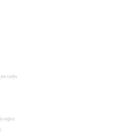
a pe cadru
la mijloc
j