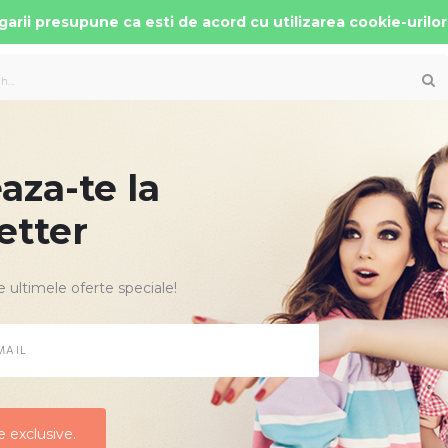
arii presupune ca esti de acord cu utilizarea cookie-urilor
za-te la
 AUTO COPII
PATUTURI MOBILIER
ACCESORII
etter
 LOVE Fall Winter Brown
e ultimele oferte speciale!
CARUCIOR C
WINTER B
Producator:
Lol
Cod Produs:
Lov
Disponibilitate:
 exclusive.
 exclusive.