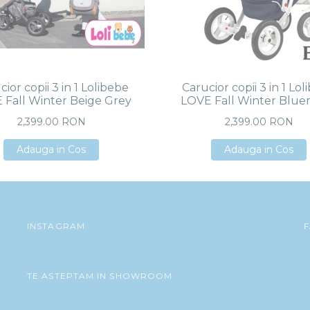
ior copii 3 in 1 Lolibebe
Carucior copii 3 in 1 Lo
 Fall Winter Beige Grey
LOVE Fall Winter Blue
2,399.00 RON
2,399.00 RON
Adauga in Cos
Adauga in Cos
Adauga in Cos
Adauga in Cos
Adauga in Cos
Adauga in Cos
INSTAGRAM
TE ASTEPTAM IN SHOWROOM