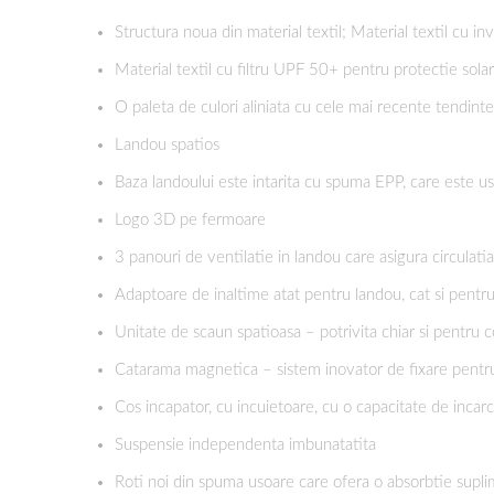
Structura noua din material textil; Material textil cu inv
Material textil cu filtru UPF 50+ pentru protectie sola
O paleta de culori aliniata cu cele mai recente tendinte
Landou spatios
Baza landoului este intarita cu spuma EPP, care este us
Logo 3D pe fermoare
3 panouri de ventilatie in landou care asigura circulati
Adaptoare de inaltime atat pentru landou, cat si pentru
Unitate de scaun spatioasa – potrivita chiar si pentru co
Catarama magnetica – sistem inovator de fixare pentru 
Cos incapator, cu incuietoare, cu o capacitate de incarc
Suspensie independenta imbunatatita
Roti noi din spuma usoare care ofera o absorbtie suplim