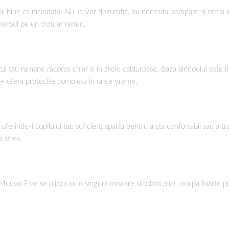
i bine ca niciodata. Nu se vor dezumfla, nu necesita pompare si ofera i
 mersul pe un trotuar neted.
ul tau ramane racoros chiar si in zilele calduroase. Baza landoului este 
50+ ofera protectie completa in orice vreme.
oferindu-i copilului tau suficient spatiu pentru a sta confortabil sau a
a stres.
. Muuvo Five se pliaza cu o singura miscare si odata pliat, ocupa foarte 