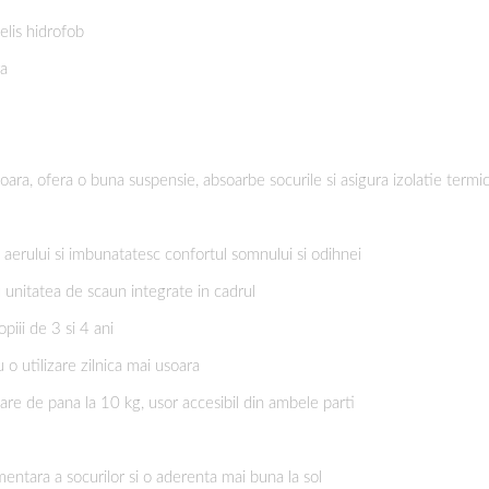
elis hidrofob
ra
oara, ofera o buna suspensie, absoarbe socurile si asigura izolatie termi
a aerului si imbunatatesc confortul somnului si odihnei
 unitatea de scaun integrate in cadrul
piii de 3 si 4 ani
o utilizare zilnica mai usoara
are de pana la 10 kg, usor accesibil din ambele parti
entara a socurilor si o aderenta mai buna la sol