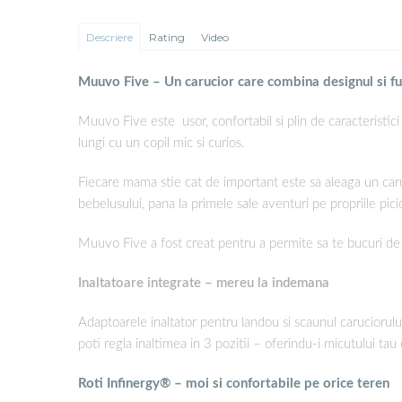
Descriere
Rating
Video
Muuvo Five – Un carucior care combina designul si fun
Muuvo Five este usor, confortabil si plin de caracteristic
lungi cu un copil mic si curios.
Fiecare mama stie cat de important este sa aleaga un caruci
bebelusului, pana la primele sale aventuri pe propriile pici
Muuvo Five a fost creat pentru a permite sa te bucuri de 
Inaltatoare integrate – mereu la indemana
Adaptoarele inaltator pentru landou si scaunul caruciorulu
poti regla inaltimea in 3 pozitii – oferindu-i micutului tau
Roti Infinergy® – moi si confortabile pe orice teren