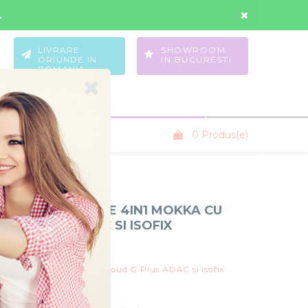
Contul Meu
Wishlist
.
LIVRARE
SHOWROOM
ORIUNDE IN
IN BUCURESTI
ROMANIA
0 Produs(e)
SANIUTE COPII
COPII MUUVO FIVE 4IN1 MOKKA CU
UD G PLUS ADAC SI ISOFIX
uvo
e 4in1 Mokka cu Cybex Cloud G Plus ADAC si isofix
In Stoc