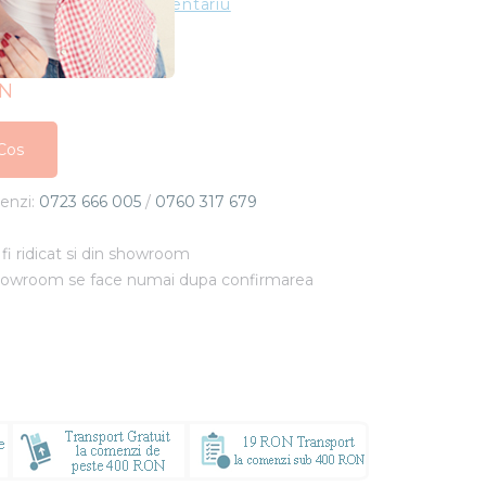
ting
Adauga un comentariu
ON
Cos
Cos
menzi:
0723 666 005
/
0760 317 679
Cos
fi ridicat si din showroom
showroom se face numai dupa confirmarea