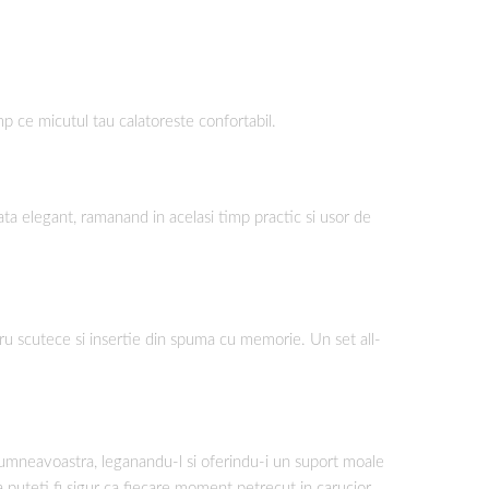
p ce micutul tau calatoreste confortabil.
rata elegant, ramanand in acelasi timp practic si usor de
tru scutece si insertie din spuma cu memorie. Un set all-
dumneavoastra, leganandu-l si oferindu-i un suport moale
a puteti fi sigur ca fiecare moment petrecut in carucior