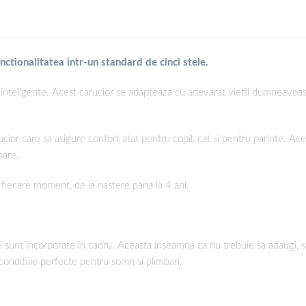
ctionalitatea intr-un standard de cinci stele.
i inteligente. Acest carucior se adapteaza cu adevarat vietii dumneavoas
or care sa asigure confort atat pentru copil, cat si pentru parinte. Acest
oare.
fiecare moment, de la nastere pana la 4 ani.
i sunt incorporate in cadru. Aceasta inseamna ca nu trebuie sa adaugi, sa
 conditiile perfecte pentru somn si plimbari.