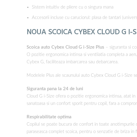
Sistem intuitiv de pliere cu o singura mana
Accesorii incluse cu caruciorul: plasa de tantari (unive
NOUA SCOICA CYBEX CLOUD G I-S
Scoica auto Cybex Cloud G i-Size Plus
– siguranta si co
O pozitie ergonomica intinsa si ventilatia completa a aerul
Cybex G, faciliteaza imbarcarea sau debarcarea.
Modelele Plus ale scaunului auto Cybex Cloud G i-Size se e
Siguranta pana la 24 de luni
Cloud G i-Size ofera o pozitie ergonomica intinsa, atat in m
sanatoasa si un confort sporit pentru copil, fara a compr
Respirabilitate optima
Copilul se poate bucura de confort in toate anotimpurile dat
paraseasca complet scoica, pentru o senzatie de briza in f