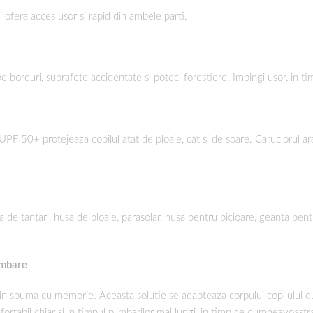
 ofera acces usor si rapid din ambele parti.
borduri, suprafete accidentate si poteci forestiere. Impingi usor, in tim
u UPF 50+ protejeaza copilul atat de ploaie, cat si de soare. Caruciorul a
a de tantari, husa de ploaie, parasolar, husa pentru picioare, geanta pen
imbare
din spuma cu memorie. Aceasta solutie se adapteaza corpului copilului 
fortabil chiar si in timpul plimbarilor mai lungi, in timp ce dumneavoastr