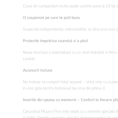
Cosul de cumparaturi inchis poate sustine pana la 10 kg si
O suspensie pe care te poti baza
Suspensia independenta, imbunatatita, se descurca usor pe 
Protectie impotriva soarelui si a ploii
Noua structura a materialului cu un strat hidrofob si filtr
curatat.
Accesorii incluse
Nu trebuie sa cumperi totul separat – setul vine cu o plas
in-one gata pentru bebelusul tau inca din prima zi.
Insertie din spuma cu memorie – Confort la fiecare pl
Caruciorul Muuvo Five este dotat cu o insertie speciala 
si stabil. Datorita acesteia, micutul dumneavoastra sta con