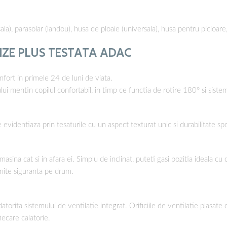
rsala), parasolar (landou), husa de ploaie (universala), husa pentru pici
IZE PLUS TESTATA ADAC
nfort in primele 24 de luni de viata.
ui mentin copilul confortabil, in timp ce functia de rotire 180° si sistem
videntiaza prin tesaturile cu un aspect texturat unic si durabilitate spo
asina cat si in afara ei. Simplu de inclinat, puteti gasi pozitia ideala c
omite siguranta pe drum.
orita sistemului de ventilatie integrat. Orificiile de ventilatie plasate c
iecare calatorie.