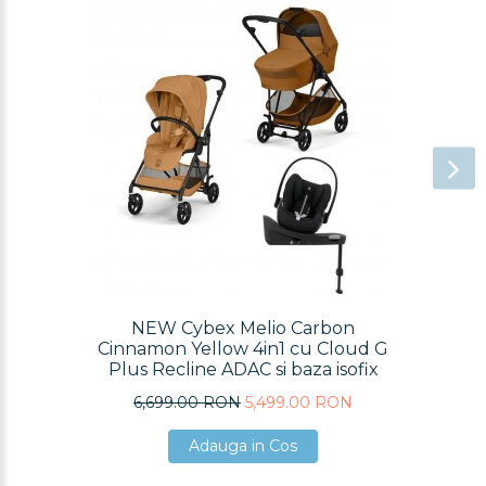
REDUCERE
NEW Cybex Melio Carbon
Cinnamon Yellow 4in1 cu Cloud G
Plus Recline ADAC si baza isofix
6,699.00 RON
5,499.00 RON
Adauga in Cos
Adauga in Cos