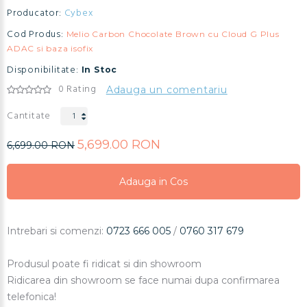
Producator:
Cybex
Cod Produs:
Melio Carbon Chocolate Brown cu Cloud G Plus
ADAC si baza isofix
Disponibilitate:
In Stoc
0 Rating
Adauga un comentariu
Cantitate
5,699.00 RON
6,699.00 RON
Adauga in Cos
Adauga in Cos
Adauga in Cos
Intrebari si comenzi:
0723 666 005
/
0760 317 679
Produsul poate fi ridicat si din showroom
Ridicarea din showroom se face numai dupa confirmarea
telefonica!