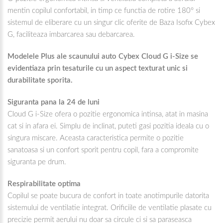
mentin copilul confortabil, in timp ce functia de rotire 180° si
sistemul de eliberare cu un singur clic oferite de Baza Isofix Cybex
G, faciliteaza imbarcarea sau debarcarea.
Modelele Plus ale scaunului auto Cybex Cloud G i-Size se
evidentiaza prin tesaturile cu un aspect texturat unic si
durabilitate sporita.
Siguranta pana la 24 de luni
Cloud G i-Size ofera o pozitie ergonomica intinsa, atat in masina
cat si in afara ei. Simplu de inclinat, puteti gasi pozitia ideala cu o
singura miscare. Aceasta caracteristica permite o pozitie
sanatoasa si un confort sporit pentru copil, fara a compromite
siguranta pe drum.
Respirabilitate optima
Copilul se poate bucura de confort in toate anotimpurile datorita
sistemului de ventilatie integrat. Orificiile de ventilatie plasate cu
precizie permit aerului nu doar sa circule ci si sa paraseasca