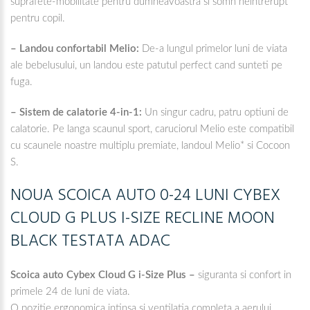
suprafete-mobilitate pentru dumneavoastra si somn neintrerupt
pentru copil.
– Landou confortabil Melio:
De-a lungul primelor luni de viata
ale bebelusului, un landou este patutul perfect cand sunteti pe
fuga.
– Sistem de calatorie 4-in-1:
Un singur cadru, patru optiuni de
calatorie. Pe langa scaunul sport, caruciorul Melio este compatibil
cu scaunele noastre multiplu premiate, landoul Melio* si Cocoon
S.
NOUA SCOICA AUTO 0-24 LUNI CYBEX
CLOUD G PLUS I-SIZE RECLINE MOON
BLACK TESTATA ADAC
Scoica auto Cybex Cloud G i-Size Plus –
siguranta si confort in
primele 24 de luni de viata.
O pozitie ergonomica intinsa si ventilatia completa a aerului