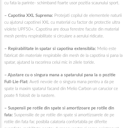
cu fata la parinte- schimband foarte usor pozitia scaunului sport.
– Capotina XXL Suprema:
Protejati copilul de elementele naturii
cu ajutorul capotinei XXL cu material cu factor de protectie ultra
violete UPF50+. Capotina are doua ferestre facute din material
mesh pentru respirabilitate si circulare a aerului ridicate.
– Repirabilitate in spatar si capotina extensibila:
Melio este
fabricat din materiale respirabile din mesh de la capotina si pana la
spatar, ajutand la racorirea celui mic in zilele toride.
– Ajustare cu o singura mana a spatarului pana la o pozitie
Full-Lie-Flat:
Aveti nevoie de o singura mana pentru a da pe
spate la maxim spatarul facand din Melio Carbon un carucior ce
poate fi folosit de la nastere.
– Suspensii pe rotile din spate si amortizoare pe rotile din
fata:
Suspensiile de pe rotile din spate si amortizoarele de pe
rotile din fata fac posibila calatoria confortabila pe diferite