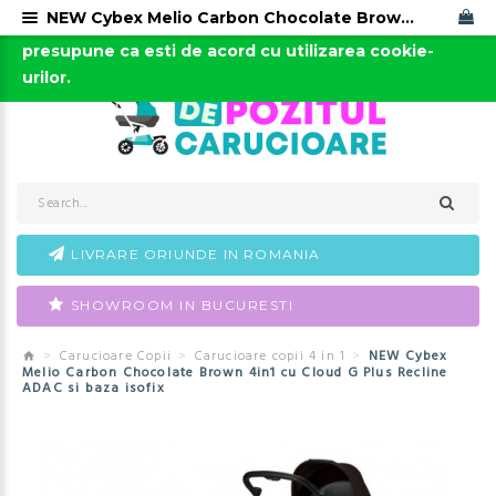
NEW Cybex Melio Carbon Chocolate Brown 4in1 cu Cloud G Plus Recline ADAC si baza isofix
Acest site foloseste cookies. Continuarea navigarii
0723-666-005 / 0743-666-006
presupune ca esti de acord cu utilizarea cookie-
urilor.
LIVRARE ORIUNDE IN ROMANIA
SHOWROOM IN BUCURESTI
Carucioare Copii
Carucioare copii 4 in 1
NEW Cybex
Melio Carbon Chocolate Brown 4in1 cu Cloud G Plus Recline
ADAC si baza isofix