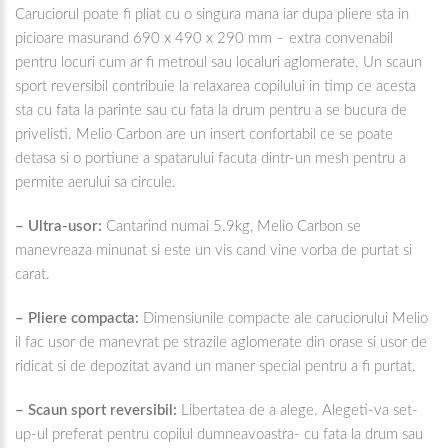
Caruciorul poate fi pliat cu o singura mana iar dupa pliere sta in
picioare masurand 690 x 490 x 290 mm – extra convenabil
pentru locuri cum ar fi metroul sau localuri aglomerate. Un scaun
sport reversibil contribuie la relaxarea copilului in timp ce acesta
sta cu fata la parinte sau cu fata la drum pentru a se bucura de
privelisti. Melio Carbon are un insert confortabil ce se poate
detasa si o portiune a spatarului facuta dintr-un mesh pentru a
permite aerului sa circule.
– Ultra-usor:
Cantarind numai 5.9kg, Melio Carbon se
manevreaza minunat si este un vis cand vine vorba de purtat si
carat.
– Pliere compacta:
Dimensiunile compacte ale caruciorului Melio
il fac usor de manevrat pe strazile aglomerate din orase si usor de
ridicat si de depozitat avand un maner special pentru a fi purtat.
– Scaun sport reversibil:
Libertatea de a alege. Alegeti-va set-
up-ul preferat pentru copilul dumneavoastra- cu fata la drum sau