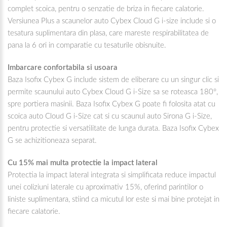
complet scoica, pentru o senzatie de briza in fiecare calatorie.
Versiunea Plus a scaunelor auto Cybex Cloud G i-size include si o
tesatura suplimentara din plasa, care mareste respirabilitatea de
pana la 6 ori in comparatie cu tesaturile obisnuite.
Imbarcare confortabila si usoara
Baza Isofix Cybex G include sistem de eliberare cu un singur clic si
permite scaunului auto Cybex Cloud G i-Size sa se roteasca 180°,
spre portiera masinii. Baza Isofix Cybex G poate fi folosita atat cu
scoica auto Cloud G i-Size cat si cu scaunul auto Sirona G i-Size,
pentru protectie si versatilitate de lunga durata. Baza Isofix Cybex
G se achizitioneaza separat.
Cu 15% mai multa protectie la impact lateral
Protectia la impact lateral integrata si simplificata reduce impactul
unei coliziuni laterale cu aproximativ 15%, oferind parintilor o
liniste suplimentara, stiind ca micutul lor este si mai bine protejat in
fiecare calatorie.