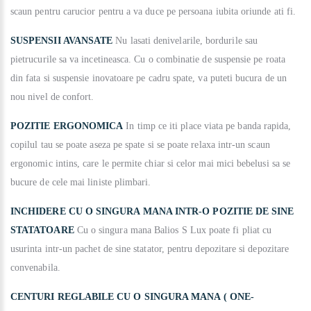
scaun pentru carucior pentru a va duce pe persoana iubita oriunde ati fi.
SUSPENSII AVANSATE
Nu lasati denivelarile, bordurile sau
pietrucurile sa va incetineasca. Cu o combinatie de suspensie pe roata
din fata si suspensie inovatoare pe cadru spate, va puteti bucura de un
nou nivel de confort.
POZITIE ERGONOMICA
In timp ce iti place viata pe banda rapida,
copilul tau se poate aseza pe spate si se poate relaxa intr-un scaun
ergonomic intins, care le permite chiar si celor mai mici bebelusi sa se
bucure de cele mai liniste plimbari.
INCHIDERE CU O SINGURA MANA INTR-O POZITIE DE SINE
STATATOARE
Cu o singura mana Balios S Lux poate fi pliat cu
usurinta intr-un pachet de sine statator, pentru depozitare si depozitare
convenabila.
CENTURI REGLABILE CU O SINGURA MANA ( ONE-