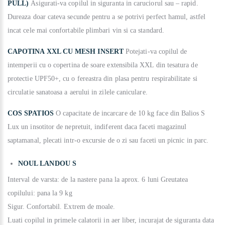
PULL)
Asigurati-va copilul in siguranta in caruciorul sau ‒ rapid.
Dureaza doar cateva secunde pentru a se potrivi perfect hamul, astfel
incat cele mai confortabile plimbari vin si ca standard.
CAPOTINA XXL CU MESH INSERT
Potejati-va copilul de
intemperii cu o copertina de soare extensibila XXL din tesatura de
protectie UPF50+, cu o fereastra din plasa pentru respirabilitate si
circulatie sanatoasa a aerului in zilele caniculare.
COS SPATIOS
O capacitate de incarcare de 10 kg face din Balios S
Lux un insotitor de nepretuit, indiferent daca faceti magazinul
saptamanal, plecati intr-o excursie de o zi sau faceti un picnic in parc.
NOUL LANDOU S
Interval de varsta: de la nastere pana la aprox. 6 luni Greutatea
copilului: pana la 9 kg
Sigur. Confortabil. Extrem de moale.
Luati copilul in primele calatorii in aer liber, incurajat de siguranta data