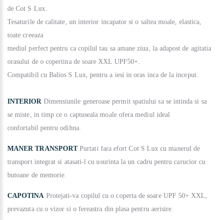
de Cot S Lux.
Tesaturile de calitate, un interior incapator si o saltea moale, elastica,
toate creeaza
mediul perfect pentru ca copilul tau sa amane ziua, la adapost de agitatia
orasului de o copertina de soare XXL UPF50+.
Compatibil cu Balios S Lux, pentru a iesi in oras inca de la inceput.
INTERIOR
Dimensiunile generoase permit spatiului sa se intinda si sa
se miste, in timp ce o captuseala moale ofera mediul ideal
confortabil pentru odihna.
MANER TRANSPORT
Purtati fara efort Cot S Lux cu manerul de
transport integrat si atasati-l cu usurinta la un cadru pentru carucior cu
butoane de memorie.
CAPOTINA
Protejati-va copilul cu o coperta de soare UPF 50+ XXL,
prevazuta cu o vizor si o fereastra din plasa pentru aerisire.