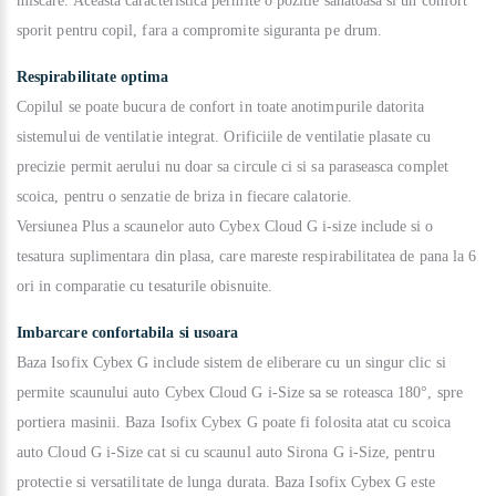
miscare. Aceasta caracteristica permite o pozitie sanatoasa si un confort
sporit pentru copil, fara a compromite siguranta pe drum.
Respirabilitate optima
Copilul se poate bucura de confort in toate anotimpurile datorita
sistemului de ventilatie integrat. Orificiile de ventilatie plasate cu
precizie permit aerului nu doar sa circule ci si sa paraseasca complet
scoica, pentru o senzatie de briza in fiecare calatorie.
Versiunea Plus a scaunelor auto Cybex Cloud G i-size include si o
tesatura suplimentara din plasa, care mareste respirabilitatea de pana la 6
ori in comparatie cu tesaturile obisnuite.
Imbarcare confortabila si usoara
Baza Isofix Cybex G include sistem de eliberare cu un singur clic si
permite scaunului auto Cybex Cloud G i-Size sa se roteasca 180°, spre
portiera masinii. Baza Isofix Cybex G poate fi folosita atat cu scoica
auto Cloud G i-Size cat si cu scaunul auto Sirona G i-Size, pentru
protectie si versatilitate de lunga durata. Baza Isofix Cybex G este