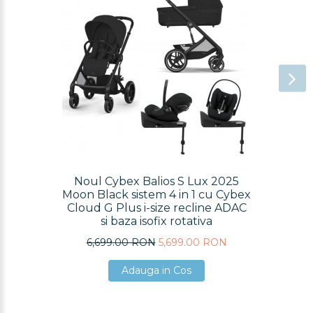
Noul Cybex Balios S Lux 2025
Moon Black sistem 4 in 1 cu Cybex
Cloud G Plus i-size recline ADAC
si baza isofix rotativa
6,699.00 RON
5,699.00 RON
Adauga in Cos
Adauga in Cos
Adauga in Cos