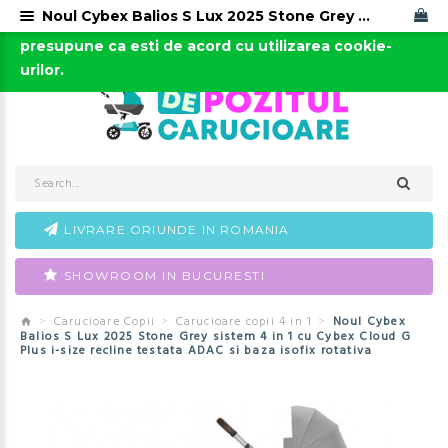
Noul Cybex Balios S Lux 2025 Stone Grey sistem 4 in 1 cu Cybex Cloud G Plus i-size recline testata ADAC si baza isofix rotativa
Acest site foloseste cookies. Continuarea navigarii
0723-666-005 / 0743-666-006
presupune ca esti de acord cu utilizarea cookie-
urilor.
LIVRARE ORIUNDE IN ROMANIA
SHOWROOM IN BUCURESTI
Carucioare Copii
Carucioare copii 4 in 1
Noul Cybex
Balios S Lux 2025 Stone Grey sistem 4 in 1 cu Cybex Cloud G
Plus i-size recline testata ADAC si baza isofix rotativa