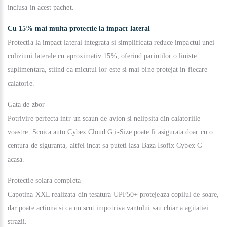
inclusa in acest pachet.
Cu 15% mai multa protectie la impact lateral
Protectia la impact lateral integrata si simplificata reduce impactul unei
coliziuni laterale cu aproximativ 15%, oferind parintilor o liniste
suplimentara, stiind ca micutul lor este si mai bine protejat in fiecare
calatorie.
Gata de zbor
Potrivire perfecta intr-un scaun de avion si nelipsita din calatoriile
voastre. Scoica auto Cybex Cloud G i-Size poate fi asigurata doar cu o
centura de siguranta, altfel incat sa puteti lasa Baza Isofix Cybex G
acasa.
Protectie solara completa
Capotina XXL realizata din tesatura UPF50+ protejeaza copilul de soare,
dar poate actiona si ca un scut impotriva vantului sau chiar a agitatiei
strazii.