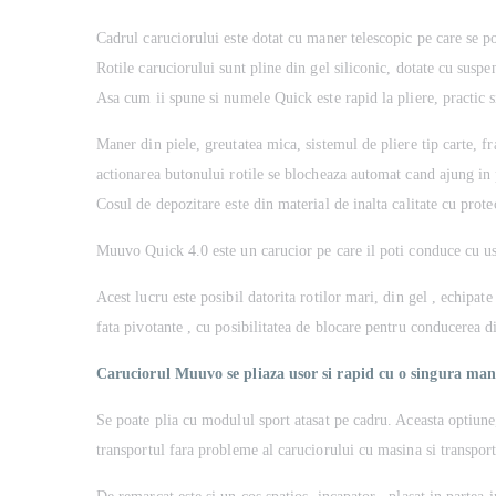
Cadrul caruciorului este dotat cu maner telescopic pe care se p
Rotile caruciorului sunt pline din gel siliconic, dotate cu suspe
Asa cum ii spune si numele Quick este rapid la pliere, practic 
Maner din piele, greutatea mica, sistemul de pliere tip carte, fr
actionarea butonului rotile se blocheaza automat cand ajung in p
Cosul de depozitare este din material de inalta calitate cu prot
Muuvo Quick 4.0 este un carucior pe care il poti conduce cu u
Acest lucru este posibil datorita rotilor mari, din gel , echipate
fata pivotante , cu posibilitatea de blocare pentru conducerea d
Caruciorul Muuvo se pliaza usor si rapid cu o singura man
Se poate plia cu modulul sport atasat pe cadru. Aceasta optiune
transportul fara probleme al caruciorului cu masina si transportu