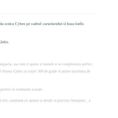
a scoica Cybex pe cadrul caruciorului si baza isofix
ielce.
compacta, asa cum ii spune si numele si se completeaza perfect
l Sirona Cybex cu rotire 360 de grade si pozite excelenta de
erfect in tendintele actuale.
stil, combinat cu atentia la detalii si precizia finisajului , a