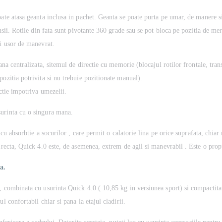
oate atasa geanta inclusa in pachet. Geanta se poate purta pe umar, de manere si
nsii. Rotile din fata sunt pivotante 360 grade sau se pot bloca pe pozitia de mer
si usor de manevrat.
ana centralizata, sitemul de directie cu memorie (blocajul rotilor frontale, tra
ozitia potrivita si nu trebuie pozitionate manual).
ectie impotriva umezelii.
surinta cu o singura mana.
 cu absorbtie a socurilor , care permit o calatorie lina pe orice suprafata, chia
irecta, Quick 4.0 este, de asemenea, extrem de agil si manevrabil . Este o propu
a.
, combinata cu usurinta Quick 4.0 ( 10,85 kg in versiunea sport) si compactita
l confortabil chiar si pana la etajul cladirii.