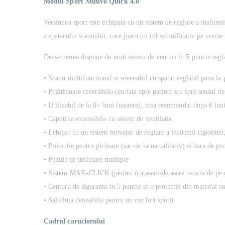
Modul Sport Muuvo Quick 4.0
Versiunea sport este echipata cu un sistem de reglare a inaltimi
a spatarului scaunului, care joaca un rol semnificativ pe vreme
Deasemenea dispune de noul sistem de centuri in 5 puncte regla
• Scaun multifunctional si reversibil cu spatar reglabil pana la
• Pozitionare reversibila (cu fata spre parinti sau spre sensul d
• Utilizabil de la 0+ luni (nastere), insa recomandat dupa 6 lun
• Capotina extensibila cu sistem de ventilatie
• Echipat cu un sistem inovator de reglare a inaltimii capotinei,
• Protectie pentru picioare (sac de iarna calitativ) si bara de pr
• Pozitii de inclinare multiple
• Sistem MAX-CLICK (pentru o atasare/detasare usoara de pe 
• Centura de siguranta in 5 puncte si o protectie din material 
• Salteluta detasabila pentru un confort sporit
Cadrul caruciorului