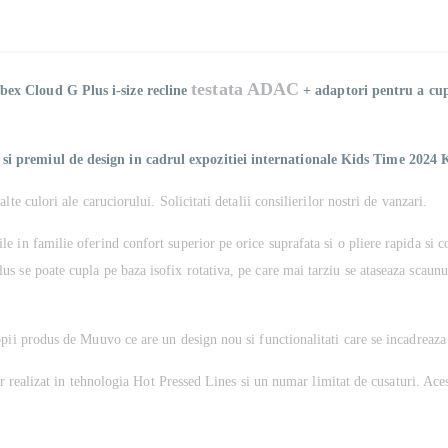
testata ADAC
bex Cloud G Plus i-size recline
+ adaptori pentru a cupl
i premiul de design in cadrul expozitiei internationale Kids Time 2024 K
te culori ale caruciorului. Solicitati detalii consilierilor nostri de vanzari.
 in familie oferind confort superior pe orice suprafata si o pliere rapida si 
 se poate cupla pe baza isofix rotativa, pe care mai tarziu se ataseaza scaunu
pii produs de Muuvo ce are un design nou si functionalitati care se incadreaza p
r realizat in tehnologia Hot Pressed Lines si un numar limitat de cusaturi. Acest 