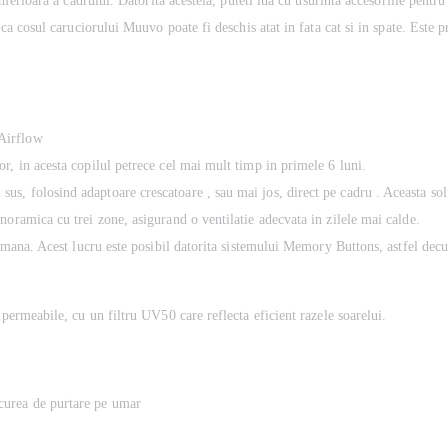
nferioara a cadrului. Datorita acesteia, puteti lua cu usurinta accesoriile pentru
ca cosul caruciorului Muuvo poate fi deschis atat in fata cat si in spate. Este pr
Airflow
r, in acesta copilul petrece cel mai mult timp in primele 6 luni.
 folosind adaptoare crescatoare , sau mai jos, direct pe cadru . Aceasta solutie
noramica cu trei zone, asigurand o ventilatie adecvata in zilele mai calde.
ra mana. Acest lucru este posibil datorita sistemului Memory Buttons, astfel dec
mpermeabile, cu un filtru UV50 care reflecta eficient razele soarelui.
 curea de purtare pe umar