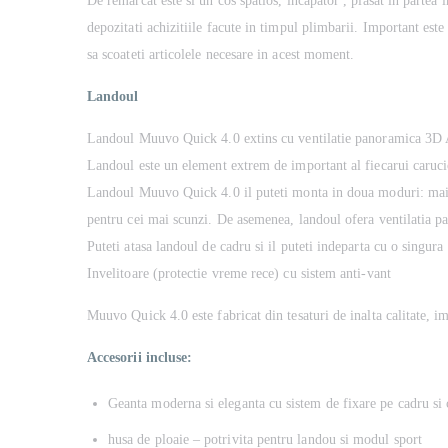
De remarcat este si un cos spatios, incapator , plasat in partea i
depozitati achizitiile facute in timpul plimbarii. Important este 
sa scoateti articolele necesare in acest moment.
Landoul
Landoul Muuvo Quick 4.0 extins cu ventilatie panoramica 3D 
Landoul este un element extrem de important al fiecarui carucio
Landoul Muuvo Quick 4.0 il puteti monta in doua moduri: mai sus,
pentru cei mai scunzi. De asemenea, landoul ofera ventilatia pa
Puteti atasa landoul de cadru si il puteti indeparta cu o singu
Invelitoare (protectie vreme rece) cu sistem anti-vant
Muuvo Quick 4.0 este fabricat din tesaturi de inalta calitate, i
Accesorii incluse:
Geanta moderna si eleganta cu sistem de fixare pe cadru si
husa de ploaie – potrivita pentru landou si modul sport