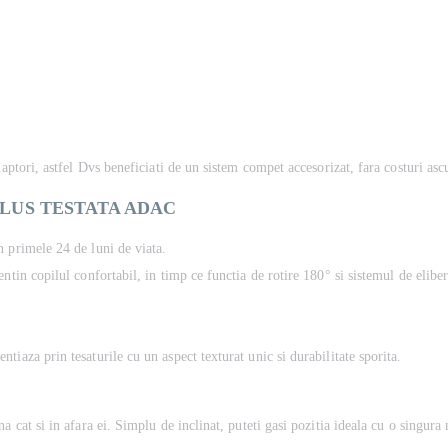
i
daptori, astfel Dvs beneficiati de un sistem compet accesorizat, fara costuri asc
PLUS
TESTATA ADAC
n primele 24 de luni de viata.
ntin copilul confortabil, in timp ce functia de rotire 180° si sistemul de elibe
iaza prin tesaturile cu un aspect texturat unic si durabilitate sporita.
 cat si in afara ei. Simplu de inclinat, puteti gasi pozitia ideala cu o singura 