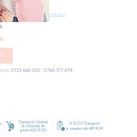
Stoc Epuizat
ting
Adauga un comentariu
ON
at
at
menzi:
0723 666 005
/
0760 317 679
at