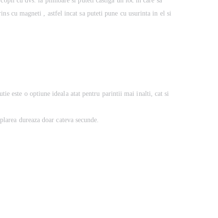
 copii cu dvs. la plimbare si puteti castiga un loc in care sa
ins cu magneti , astfel incat sa puteti pune cu usurinta in el si
 este o optiune ideala atat pentru parintii mai inalti, cat si
uplarea dureaza doar cateva secunde.