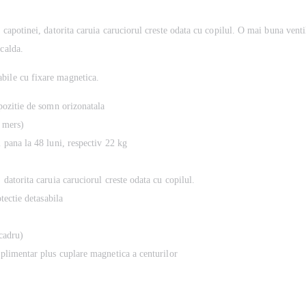
i capotinei, datorita caruia caruciorul creste odata cu copilul. O mai buna venti
 calda.
bile cu fixare magnetica.
 pozitie de somn orizonatala
e mers)
i pana la 48 luni, respectiv 22 kg
 datorita caruia caruciorul creste odata cu copilul.
otectie detasabila
cadru)
suplimentar plus cuplare magnetica a centurilor