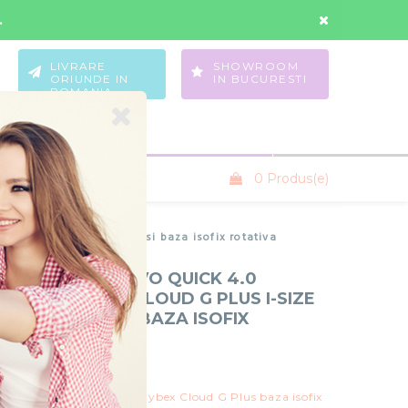
Contul Meu
Wishlist
.
LIVRARE
SHOWROOM
ORIUNDE IN
IN BUCURESTI
ROMANIA
0 Produs(e)
SANIUTE COPII
ize recline testata ADAC si baza isofix rotativa
OPII 4 IN 1 MUUVO QUICK 4.0
ACK CU CYBEX CLOUD G PLUS I-SIZE
ESTATA ADAC SI BAZA ISOFIX
uvo
ck 4.0 Classic Black cu Cybex Cloud G Plus baza isofix