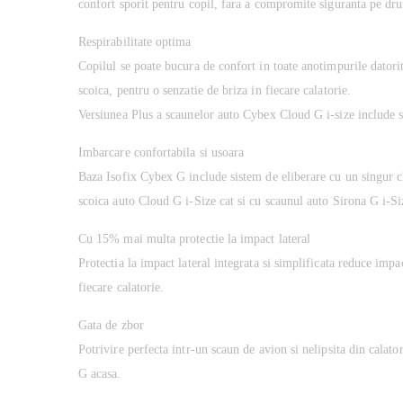
confort sporit pentru copil, fara a compromite siguranta pe dr
Respirabilitate optima
Copilul se poate bucura de confort in toate anotimpurile datorita
scoica, pentru o senzatie de briza in fiecare calatorie.
Versiunea Plus a scaunelor auto Cybex Cloud G i-size include si 
Imbarcare confortabila si usoara
Baza Isofix Cybex G include sistem de eliberare cu un singur cl
scoica auto Cloud G i-Size cat si cu scaunul auto Sirona G i-Siz
Cu 15% mai multa protectie la impact lateral
Protectia la impact lateral integrata si simplificata reduce impa
fiecare calatorie.
Gata de zbor
Potrivire perfecta intr-un scaun de avion si nelipsita din calat
G acasa.