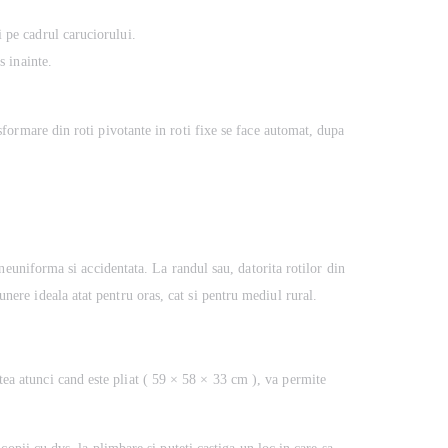
 pe cadrul caruciorului.
s inainte.
nsformare din roti pivotante in roti fixe se face automat, dupa
r neuniforma si accidentata. La randul sau, datorita rotilor din
nere ideala atat pentru oras, cat si pentru mediul rural.
tea atunci cand este pliat ( 59 × 58 × 33 cm ), va permite