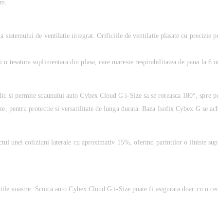
um.
 sistemului de ventilatie integrat. Orificiile de ventilatie plasate cu precizie 
o tesatura suplimentara din plasa, care mareste respirabilitatea de pana la 6 or
ic si permite scaunului auto Cybex Cloud G i-Size sa se roteasca 180°, spre po
e, pentru protectie si versatilitate de lunga durata. Baza Isofix Cybex G se ach
ctul unei coliziuni laterale cu aproximativ 15%, oferind parintilor o liniste sup
oriile voastre. Scoica auto Cybex Cloud G i-Size poate fi asigurata doar cu o cen