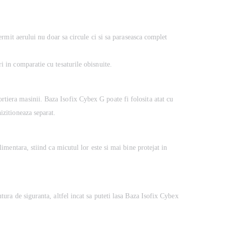
permit aerului nu doar sa circule ci si sa paraseasca complet
i in comparatie cu tesaturile obisnuite.
rtiera masinii. Baza Isofix Cybex G poate fi folosita atat cu
izitioneaza separat.
limentara, stiind ca micutul lor este si mai bine protejat in
tura de siguranta, altfel incat sa puteti lasa Baza Isofix Cybex