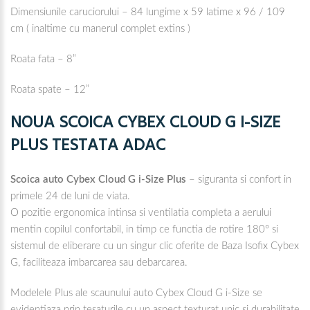
Dimensiunile caruciorului – 84 lungime x 59 latime x 96 / 109
cm ( inaltime cu manerul complet extins )
Roata fata – 8”
Roata spate – 12”
NOUA SCOICA CYBEX CLOUD G I-SIZE
PLUS TESTATA ADAC
Scoica auto Cybex Cloud G i-Size Plus
– siguranta si confort in
primele 24 de luni de viata.
O pozitie ergonomica intinsa si ventilatia completa a aerului
mentin copilul confortabil, in timp ce functia de rotire 180° si
sistemul de eliberare cu un singur clic oferite de Baza Isofix Cybex
G, faciliteaza imbarcarea sau debarcarea.
Modelele Plus ale scaunului auto Cybex Cloud G i-Size se
evidentiaza prin tesaturile cu un aspect texturat unic si durabilitate