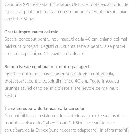
Capotina XXL realizata din tesatura UPF50+ protejeaza copilul de
soare, dar poate actiona si ca un scut impotriva vantului sau chiar
a agitatiei strazii.
Creste impreuna cu cel mic
Special conceput pentru nou-nascuti de la 40 cm, chiar si cei mai
mici sunt protejati. Reglati cu usurinta tetiera pentru a se potrivi
cresterii copilului, cu 14 pozitii individuale.
Se potriveste celui mai mic dintre pasageri
Insertul pentru nou-nascut asigura o potrivire confortabila,
protectoare, pentru bebelusii mici de 40 cm. Poate fi scos cu
usurinta atunci cand cel mic creste si are nevoie de mai mult
spatiu.
Tranzitie usoara de la masina la carucior
Compatibilitatea cu sistemul de calatorie va permite sa atasati cu
usurinta scoica auto Cybex Cloud G i-Size la o varietate de
carucioare de la Cybex (sunt necesare adaptoare). In afara masinii,