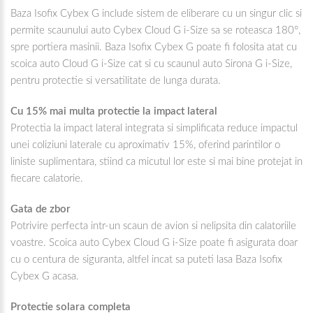
Baza Isofix Cybex G include sistem de eliberare cu un singur clic si
permite scaunului auto Cybex Cloud G i-Size sa se roteasca 180°,
spre portiera masinii. Baza Isofix Cybex G poate fi folosita atat cu
scoica auto Cloud G i-Size cat si cu scaunul auto Sirona G i-Size,
pentru protectie si versatilitate de lunga durata.
Cu 15% mai multa protectie la impact lateral
Protectia la impact lateral integrata si simplificata reduce impactul
unei coliziuni laterale cu aproximativ 15%, oferind parintilor o
liniste suplimentara, stiind ca micutul lor este si mai bine protejat in
fiecare calatorie.
Gata de zbor
Potrivire perfecta intr-un scaun de avion si nelipsita din calatoriile
voastre. Scoica auto Cybex Cloud G i-Size poate fi asigurata doar
cu o centura de siguranta, altfel incat sa puteti lasa Baza Isofix
Cybex G acasa.
Protectie solara completa