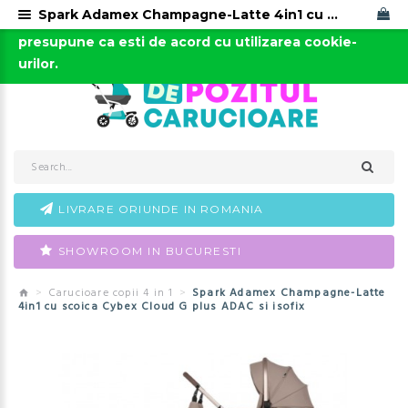
Spark Adamex Champagne-Latte 4in1 cu scoica Cybex Cloud G plus ADAC si isofix
Acest site foloseste cookies. Continuarea navigarii
0723-666-005 / 0743-666-006
presupune ca esti de acord cu utilizarea cookie-
urilor.
LIVRARE ORIUNDE IN ROMANIA
SHOWROOM IN BUCURESTI
Carucioare copii 4 in 1
Spark Adamex Champagne-Latte
4in1 cu scoica Cybex Cloud G plus ADAC si isofix