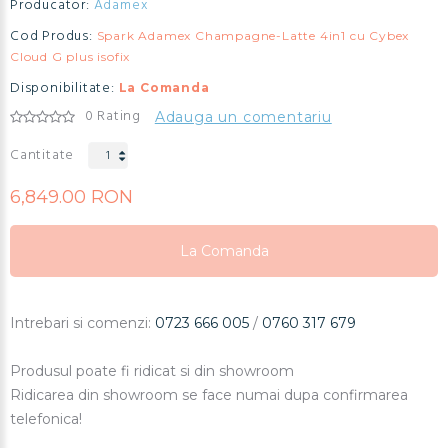
Producator:
Adamex
Cod Produs:
Spark Adamex Champagne-Latte 4in1 cu Cybex
Cloud G plus isofix
Disponibilitate:
La Comanda
0 Rating
Adauga un comentariu
Cantitate
6,849.00 RON
La Comanda
La Comanda
La Comanda
Intrebari si comenzi:
0723 666 005
/
0760 317 679
Produsul poate fi ridicat si din showroom
Ridicarea din showroom se face numai dupa confirmarea
telefonica!