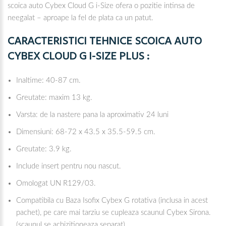
scoica auto Cybex Cloud G i-Size ofera o pozitie intinsa de
neegalat – aproape la fel de plata ca un patut.
CARACTERISTICI TEHNICE SCOICA AUTO
CYBEX CLOUD G I-SIZE PLUS :
Inaltime: 40-87 cm.
Greutate: maxim 13 kg.
Varsta: de la nastere pana la aproximativ 24 luni
Dimensiuni: 68-72 x 43.5 x 35.5-59.5 cm.
Greutate: 3.9 kg.
Include insert pentru nou nascut.
Omologat UN R129/03.
Compatibila cu Baza Isofix Cybex G rotativa (inclusa in acest
pachet), pe care mai tarziu se cupleaza scaunul Cybex Sirona.
(scaunul se achizitioneaza separat)