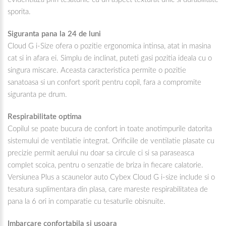
sporita.
Siguranta pana la 24 de luni
Cloud G i-Size ofera o pozitie ergonomica intinsa, atat in masina
cat si in afara ei. Simplu de inclinat, puteti gasi pozitia ideala cu o
singura miscare. Aceasta caracteristica permite o pozitie
sanatoasa si un confort sporit pentru copil, fara a compromite
siguranta pe drum.
Respirabilitate optima
Copilul se poate bucura de confort in toate anotimpurile datorita
sistemului de ventilatie integrat. Orificiile de ventilatie plasate cu
precizie permit aerului nu doar sa circule ci si sa paraseasca
complet scoica, pentru o senzatie de briza in fiecare calatorie.
Versiunea Plus a scaunelor auto Cybex Cloud G i-size include si o
tesatura suplimentara din plasa, care mareste respirabilitatea de
pana la 6 ori in comparatie cu tesaturile obisnuite.
Imbarcare confortabila si usoara