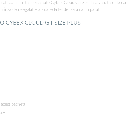
asati cu usurinta scoica auto Cybex Cloud G i-Size la o varietate de car
intinsa de neegalat – aproape la fel de plata ca un patut.
 CYBEX CLOUD G I-SIZE PLUS :
 acest pachet)
0°C.