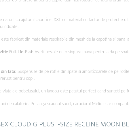
va set-up-ul preferat pentru copilul dumneavoastra- cu fata la drum sau 
le naturii cu ajutorul capotinei XXL cu material cu factor de protectie 
ui ridicate.
este fabricat din materiale respirabile din mesh de la capotina si pana la s
tie Full-Lie-Flat:
Aveti nevoie de o singura mana pentru a da pe spate
din fata:
Suspensiile de pe rotile din spate si amortizoarele de pe rotile 
rerupt pentru copil.
e viata ale bebelusului, un landou este patutul perfect cand sunteti pe f
uni de calatorie. Pe langa scaunul sport, caruciorul Melio este compatib
BEX CLOUD G PLUS I-SIZE RECLINE MOON 