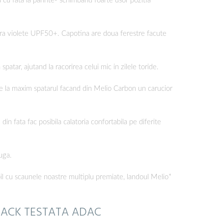
cu fata la parinte- schimband foarte usor pozitia
ultra violete UPF50+. Capotina are doua ferestre facute
patar, ajutand la racorirea celui mic in zilele toride.
 la maxim spatarul facand din Melio Carbon un carucior
din fata fac posibila calatoria confortabila pe diferite
uga.
il cu scaunele noastre multiplu premiate, landoul Melio*
BLACK TESTATA ADAC