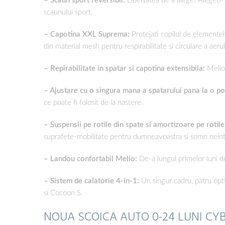
– Scaun sport reversibil:
Libertatea de a alege. Alegeti-
scaunului sport.
– Capotina XXL Suprema:
Protejati copilul de elemente
din material mesh pentru respirabilitate si circulare a aerul
– Repirabilitate in spatar si capotina extensibila:
Melio 
– Ajustare cu o singura mana a spatarului pana la o pozi
ce poate fi folosit de la nastere.
– Suspensii pe rotile din spate si amortizoare pe rotile 
suprafete-mobilitate pentru dumneavoastra si somn neint
– Landou confortabil Melio:
De-a lungul primelor luni d
– Sistem de calatorie 4-in-1:
Un singur cadru, patru opti
si Cocoon S.
NOUA SCOICA AUTO 0-24 LUNI CY