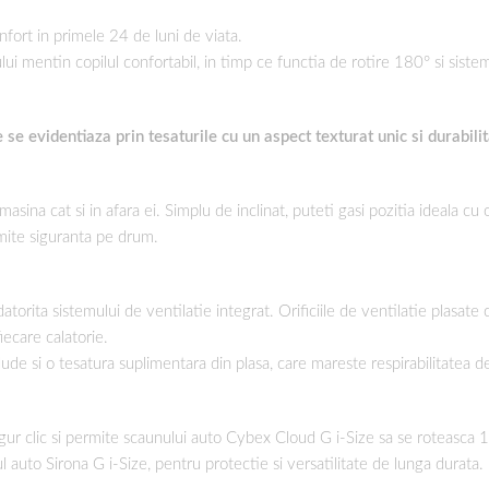
nfort in primele 24 de luni de viata.
ui mentin copilul confortabil, in timp ce functia de rotire 180° si sistem
e evidentiaza prin tesaturile cu un aspect texturat unic si durabilit
asina cat si in afara ei. Simplu de inclinat, puteti gasi pozitia ideala c
omite siguranta pe drum.
orita sistemului de ventilatie integrat. Orificiile de ventilatie plasate c
iecare calatorie.
de si o tesatura suplimentara din plasa, care mareste respirabilitatea de
gur clic si permite scaunului auto Cybex Cloud G i-Size sa se roteasca 1
ul auto Sirona G i-Size, pentru protectie si versatilitate de lunga durata