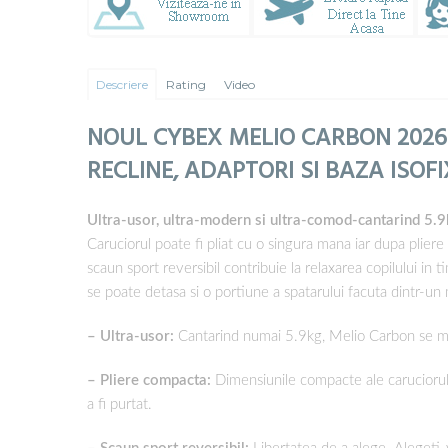
Descriere
Rating
Video
NOUL CYBEX MELIO CARBON 202
RECLINE, ADAPTORI SI BAZA ISOF
Ultra-usor, ultra-modern si ultra-comod-cantarind 5.9
Caruciorul poate fi pliat cu o singura mana iar dupa plie
scaun sport reversibil contribuie la relaxarea copilului in 
se poate detasa si o portiune a spatarului facuta dintr-un
– Ultra-usor:
Cantarind numai 5.9kg, Melio Carbon se man
– Pliere compacta:
Dimensiunile compacte ale caruciorulu
a fi purtat.