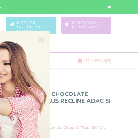
Contul Meu
Wishlist
.
LIVRARE
SHOWROOM
ORIUNDE IN
IN BUCURESTI
ROMANIA
0 Produs(e)
SANIUTE COPII
X MELIO CARBON CHOCOLATE
1 CU CLOUD G PLUS RECLINE ADAC SI
IX
bex
io Carbon Chocolate Brown cu Cloud G Plus ADAC si