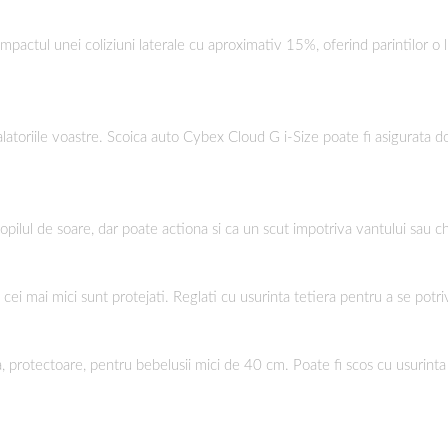
 impactul unei coliziuni laterale cu aproximativ 15%, oferind parintilor o l
alatoriile voastre. Scoica auto Cybex Cloud G i-Size poate fi asigurata do
ul de soare, dar poate actiona si ca un scut impotriva vantului sau chiar
i mai mici sunt protejati. Reglati cu usurinta tetiera pentru a se potrivi 
a, protectoare, pentru bebelusii mici de 40 cm. Poate fi scos cu usurinta