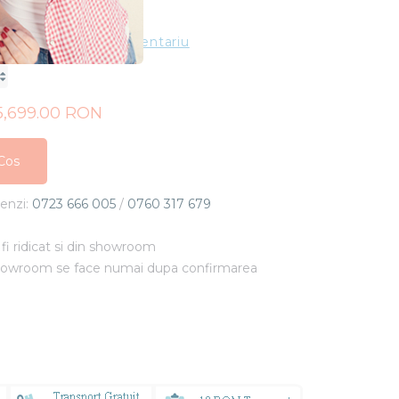
In Stoc
ting
Adauga un comentariu
5,699.00 RON
Cos
Cos
menzi:
0723 666 005
/
0760 317 679
Cos
fi ridicat si din showroom
showroom se face numai dupa confirmarea