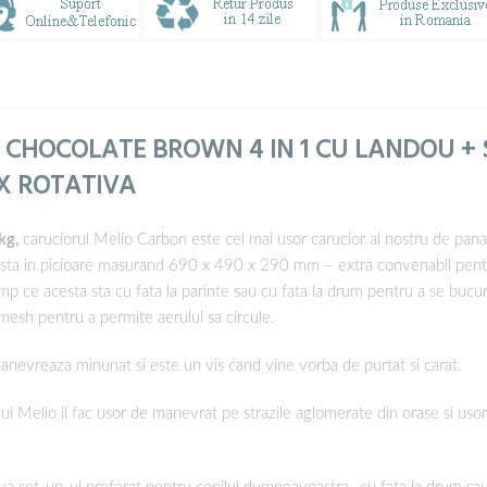
6 CHOCOLATE BROWN
4 IN 1 CU LANDOU + 
IX ROTATIVA
kg,
caruciorul Melio Carbon este cel mai usor carucior al nostru de pana
re sta in picioare masurand 690 x 490 x 290 mm – extra convenabil pentr
timp ce acesta sta cu fata la parinte sau cu fata la drum pentru a se bucu
 mesh pentru a permite aerului sa circule.
evreaza minunat si este un vis cand vine vorba de purtat si carat.
i Melio il fac usor de manevrat pe strazile aglomerate din orase si usor