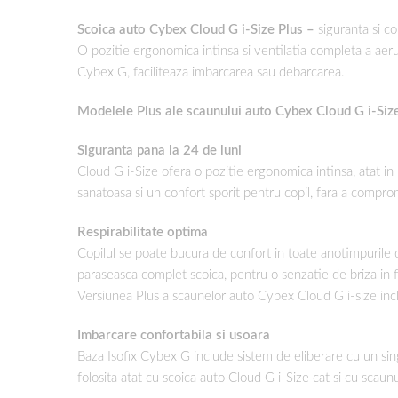
Scoica auto Cybex Cloud G i-Size Plus –
siguranta si co
O pozitie ergonomica intinsa si ventilatia completa a aerul
Cybex G, faciliteaza imbarcarea sau debarcarea.
Modelele Plus ale scaunului auto Cybex Cloud G i-Size s
Siguranta pana la 24 de luni
Cloud G i-Size ofera o pozitie ergonomica intinsa, atat in m
sanatoasa si un confort sporit pentru copil, fara a compr
Respirabilitate optima
Copilul se poate bucura de confort in toate anotimpurile dat
paraseasca complet scoica, pentru o senzatie de briza in f
Versiunea Plus a scaunelor auto Cybex Cloud G i-size inclu
Imbarcare confortabila si usoara
Baza Isofix Cybex G include sistem de eliberare cu un sin
folosita atat cu scoica auto Cloud G i-Size cat si cu scaun