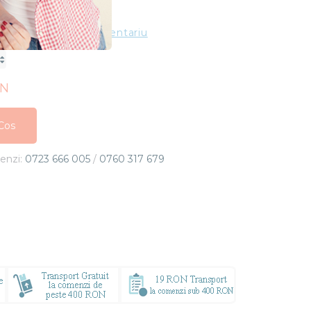
In Stoc
ting
Adauga un comentariu
ON
Cos
Cos
menzi:
0723 666 005
/
0760 317 679
Cos