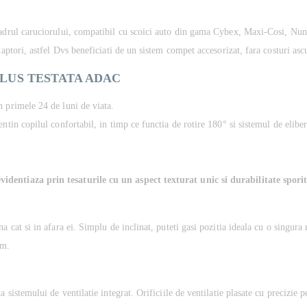
cadrul caruciorului, compatibil cu scoici auto din gama Cybex, Maxi-Cosi, Nuna,
daptori, astfel Dvs beneficiati de un sistem compet accesorizat, fara costuri asc
PLUS
TESTATA ADAC
n primele 24 de luni de viata.
ntin copilul confortabil, in timp ce functia de rotire 180° si sistemul de elibe
identiaza prin tesaturile cu un aspect texturat unic si durabilitate sporit
 cat si in afara ei. Simplu de inclinat, puteti gasi pozitia ideala cu o singura 
um.
 sistemului de ventilatie integrat. Orificiile de ventilatie plasate cu precizie 