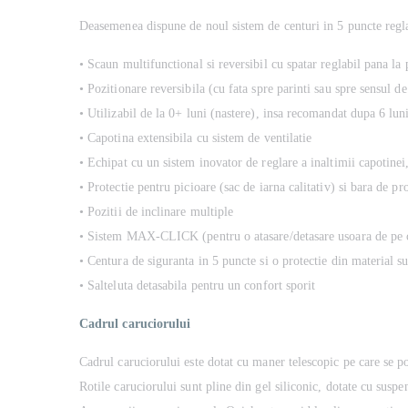
Deasemenea dispune de noul sistem de centuri in 5 puncte regla
• Scaun multifunctional si reversibil cu spatar reglabil pana la
• Pozitionare reversibila (cu fata spre parinti sau spre sensul d
• Utilizabil de la 0+ luni (nastere), insa recomandat dupa 6 lun
• Capotina extensibila cu sistem de ventilatie
• Echipat cu un sistem inovator de reglare a inaltimii capotinei,
• Protectie pentru picioare (sac de iarna calitativ) si bara de pr
• Pozitii de inclinare multiple
• Sistem MAX-CLICK (pentru o atasare/detasare usoara de pe 
• Centura de siguranta in 5 puncte si o protectie din material 
• Salteluta detasabila pentru un confort sporit
Cadrul caruciorului
Cadrul caruciorului este dotat cu maner telescopic pe care se p
Rotile caruciorului sunt pline din gel siliconic, dotate cu suspe