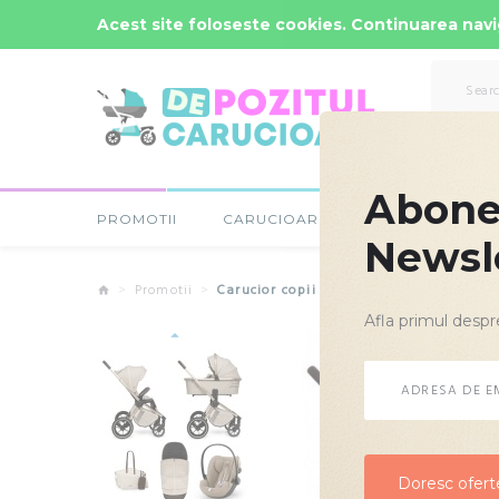
Comenzi Rapide: -
0723-666-005 / 0743-666-006
Acest site foloseste cookies. Continuarea navig
Abonea
PROMOTII
CARUCIOARE COPII
SCAUNE
Newsl
Promotii
Carucior copii 3 in 1 Muuvo Quick Boho
Afla primul despr
Doresc oferte
Doresc oferte