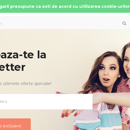
arii presupune ca esti de acord cu utilizarea cookie-urilor
za-te la
 AUTO COPII
PATUTURI MOBILIER
ACCESORII
etter
 Brown cu Cybex Cloud G Plus i-size recline testata ADAC
e ultimele oferte speciale!
CARUCIOR 
BROWN CU 
TESTATA 
Producator:
Mu
Cod Produs:
Qui
 exclusive.
 exclusive.
recline