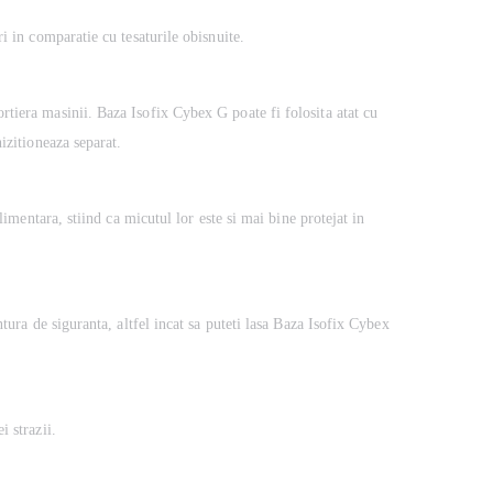
i in comparatie cu tesaturile obisnuite.
rtiera masinii. Baza Isofix Cybex G poate fi folosita atat cu
izitioneaza separat.
limentara, stiind ca micutul lor este si mai bine protejat in
tura de siguranta, altfel incat sa puteti lasa Baza Isofix Cybex
i strazii.