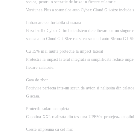
scoica, pentru o senzatie de briza in fiecare calatorie.
Versiunea Plus a scaunelor auto Cybex Cloud G i-size include si 
Imbarcare confortabila si usoara
Baza Isofix Cybex G include sistem de eliberare cu un singur cl
scoica auto Cloud G i-Size cat si cu scaunul auto Sirona G i-Siz
Cu 15% mai multa protectie la impact lateral
Protectia la impact lateral integrata si simplificata reduce impa
fiecare calatorie.
Gata de zbor
Potrivire perfecta intr-un scaun de avion si nelipsita din calat
G acasa.
Protectie solara completa
Capotina XXL realizata din tesatura UPF50+ protejeaza copilul d
Creste impreuna cu cel mic