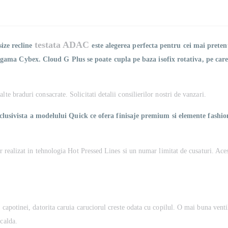
testata ADAC
ize recline
este alegerea perfecta pentru cei mai pretent
 gama Cybex. Cloud G Plus se poate cupla pe baza isofix rotativa, pe care
te braduri consacrate. Solicitati detalii consilierilor nostri de vanzari.
ivista a modelului Quick ce ofera finisaje premium si elemente fashion, l
r realizat in tehnologia Hot Pressed Lines si un numar limitat de cusaturi. Acest 
i capotinei, datorita caruia caruciorul creste odata cu copilul. O mai buna venti
 calda.