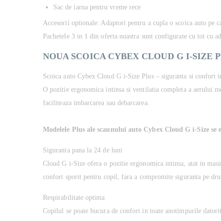
Sac de iarna pentru vreme rece
Accesorii optionale: Adaptori pentru a cupla o scoica auto pe 
Pachetele 3 in 1 din oferta noastra sunt configurate cu tot cu a
NOUA SCOICA CYBEX CLOUD G I-SIZE 
Scoica auto Cybex Cloud G i-Size Plus – siguranta si confort i
O pozitie ergonomica intinsa si ventilatia completa a aerului me
faciliteaza imbarcarea sau debarcarea.
Modelele Plus ale scaunului auto Cybex Cloud G i-Size se ev
Siguranta pana la 24 de luni
Cloud G i-Size ofera o pozitie ergonomica intinsa, atat in masina
confort sporit pentru copil, fara a compromite siguranta pe dr
Respirabilitate optima
Copilul se poate bucura de confort in toate anotimpurile datorita