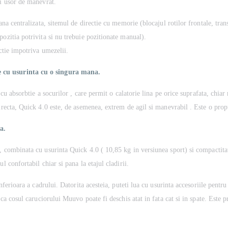
si usor de manevrat.
ana centralizata, sitemul de directie cu memorie (blocajul rotilor frontale, tra
ozitia potrivita si nu trebuie pozitionate manual).
ectie impotriva umezelii.
e cu usurinta cu o singura mana.
 cu absorbtie a socurilor , care permit o calatorie lina pe orice suprafata, chia
irecta, Quick 4.0 este, de asemenea, extrem de agil si manevrabil . Este o propu
a.
, combinata cu usurinta Quick 4.0 ( 10,85 kg in versiunea sport) si compactita
l confortabil chiar si pana la etajul cladirii.
nferioara a cadrului. Datorita acesteia, puteti lua cu usurinta accesoriile pentru
ca cosul caruciorului Muuvo poate fi deschis atat in fata cat si in spate. Este pr