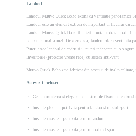
Landoul
Landoul Muuvo Quick Boho extins cu ventilatie panoramica 3
Landoul este un element extrem de important al fiecarui carucio
Landoul Muuvo Quick Boho
il puteti monta in doua moduri: ma
pentru cei mai scunzi. De asemenea, landoul ofera ventilatia pa
Puteti atasa landoul de cadru si il puteti indeparta cu o singu
Invelitoare (protectie vreme rece) cu sistem anti-vant
Muuvo Quick Boho este fabricat din tesaturi de inalta calitate, 
Accesorii incluse:
Geanta moderna si eleganta cu sistem de fixare pe cadru si
husa de ploaie – potrivita pentru landou si modul sport
husa de insecte – potrivita pentru landou
husa de insecte – potrivita pentru modulul sport