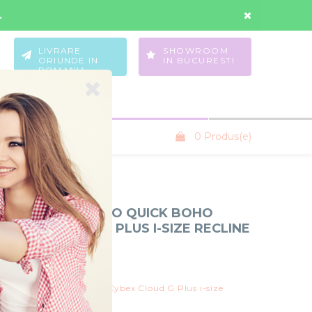
Contul Meu
Wishlist
.
LIVRARE
SHOWROOM
ORIUNDE IN
IN BUCURESTI
ROMANIA
0 Produs(e)
SANIUTE COPII
COPII 3 IN 1 MUUVO QUICK BOHO
CYBEX CLOUD G PLUS I-SIZE RECLINE
ADAC
uvo
ck Boho Brown 3in1 cu Cybex Cloud G Plus i-size