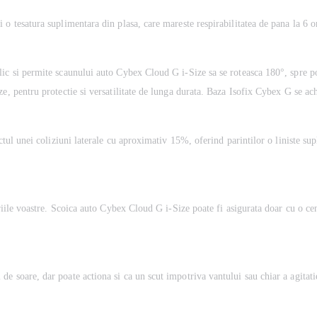
o tesatura suplimentara din plasa, care mareste respirabilitatea de pana la 6 or
ic si permite scaunului auto Cybex Cloud G i-Size sa se roteasca 180°, spre po
e, pentru protectie si versatilitate de lunga durata. Baza Isofix Cybex G se ach
ctul unei coliziuni laterale cu aproximativ 15%, oferind parintilor o liniste sup
oriile voastre. Scoica auto Cybex Cloud G i-Size poate fi asigurata doar cu o cen
e soare, dar poate actiona si ca un scut impotriva vantului sau chiar a agitatie