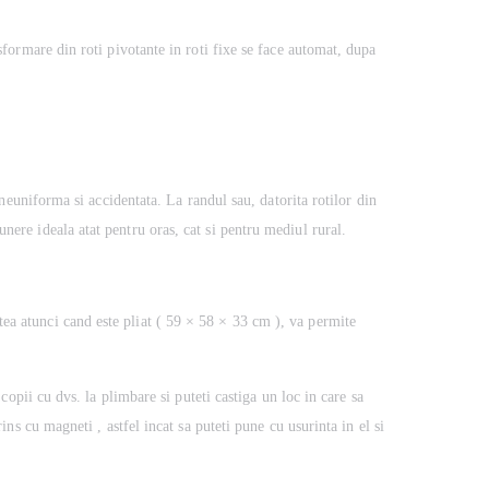
nsformare din roti pivotante in roti fixe se face automat, dupa
r neuniforma si accidentata. La randul sau, datorita rotilor din
nere ideala atat pentru oras, cat si pentru mediul rural.
tea atunci cand este pliat ( 59 × 58 × 33 cm ), va permite
 copii cu dvs. la plimbare si puteti castiga un loc in care sa
ins cu magneti , astfel incat sa puteti pune cu usurinta in el si