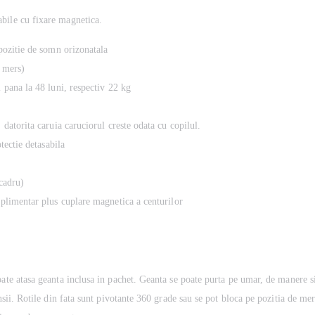
bile cu fixare magnetica.
 pozitie de somn orizonatala
e mers)
i pana la 48 luni, respectiv 22 kg
 datorita caruia caruciorul creste odata cu copilul.
otectie detasabila
cadru)
suplimentar plus cuplare magnetica a centurilor
oate atasa geanta inclusa in pachet. Geanta se poate purta pe umar, de manere si
nsii. Rotile din fata sunt pivotante 360 grade sau se pot bloca pe pozitia de mer