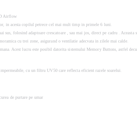
D Airflow
r, in acesta copilul petrece cel mai mult timp in primele 6 luni.
i sus, folosind adaptoare crescatoare , sau mai jos, direct pe cadru . Aceasta sol
noramica cu trei zone, asigurand o ventilatie adecvata in zilele mai calde.
ra mana. Acest lucru este posibil datorita sistemului Memory Buttons, astfel dec
impermeabile, cu un filtru UV50 care reflecta eficient razele soarelui.
 curea de purtare pe umar