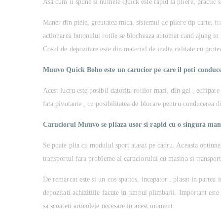
Asa cum ii spune si numele Quick este rapid la pliere, practic 
Maner din piele, greutatea mica, sistemul de pliere tip carte, fr
actionarea butonului rotile se blocheaza automat cand ajung in p
Cosul de depozitare este din material de inalta calitate cu prot
Muuvo Quick Boho este un carucior pe care il poti conduc
Acest lucru este posibil datorita rotilor mari, din gel , echipate
fata pivotante , cu posibilitatea de blocare pentru conducerea d
Caruciorul Muuvo se pliaza usor si rapid cu o singura man
Se poate plia cu modulul sport atasat pe cadru. Aceasta optiune
transportul fara probleme al caruciorului cu masina si transportu
De remarcat este si un cos spatios, incapator , plasat in partea i
depozitati achizitiile facute in timpul plimbarii. Important este 
sa scoateti articolele necesare in acest moment.