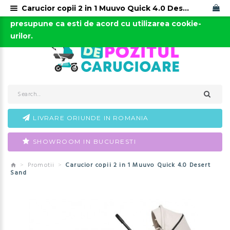
Carucior copii 2 in 1 Muuvo Quick 4.0 Desert Sand
Acest site foloseste cookies. Continuarea navigarii
0723-666-005 / 0743-666-006
presupune ca esti de acord cu utilizarea cookie-
urilor.
LIVRARE ORIUNDE IN ROMANIA
SHOWROOM IN BUCURESTI
Promotii
Carucior copii 2 in 1 Muuvo Quick 4.0 Desert
Sand