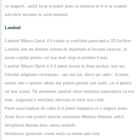
cu magneti , astfel incat sa puteti pune cu usurinta in el si sa scoateti
articolele necesare in acest moment.
Landoul
Landoul Muuvo Quick 4.0 extins cu ventilatie panoramica 3D Airflow
Landoul este un element extrem de important al fiecarui carucior, in
acesta copilul petrece cel mai mult timp in primele 6 luni.
Landoul Muuvo Quick 4.0 il puteti monta in doua moduri: mai sus,
folosind adaptoare crescatoare , sau mai jos, direct pe cadru . Aceasta
solutie este o optiune ideala atat pentru parintii mai inalti, cat si pentru
cei mai scunzi. De asemenea, landoul ofera ventilatia panoramica cu trei
zone, asigurand o ventilatie adecvata in zilele mai calde.
Puteti atasa landoul de cadru si il puteti indeparta cu o singura mana.
Acest lucru este posibil datorita sistemului Memory Buttons, astfel
decuplarea dureaza doar cateva secunde.
Invelitoare (protectie vreme rece) cu sistem anti-vant