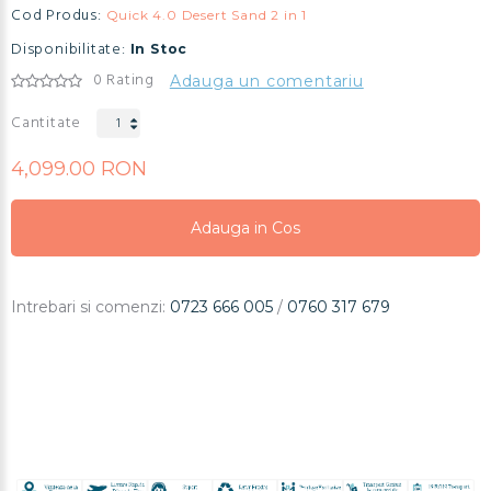
Cod Produs:
Quick 4.0 Desert Sand 2 in 1
Disponibilitate:
In Stoc
0 Rating
Adauga un comentariu
Cantitate
4,099.00 RON
Adauga in Cos
Adauga in Cos
Adauga in Cos
Intrebari si comenzi:
0723 666 005
/
0760 317 679