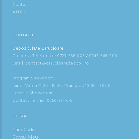
Contact
A.N.P.C.
CONTACT
Depozitul De Carucioare
Comenzi Telefonice:
0723-666-005
/
0743-666-006
Email: contact@carucioaredecopii.ro
Program Showroom:
Luni - Vineri 11:00 - 19.00 / Sambata 10:00 - 18:00
Locatie Showroom
Contact Tehnic:
0760-317-679
EXTRA
Card Cadou
Contul Meu