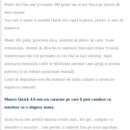
Rotile din fata sunt pivotante 360 grade sau se pot bloca pe pozitia de
mers inainte.
Asa cum ii spune si numele Quick este rapid la pliere, practic si usor de
manevrat.
Maner din piele, greutatea mica, sistemul de pliere tip carte, frana
centralizata, sitemul de directie cu memorie (blocajul rotilor frontale,
transformare din roti pivotante in roti fixe se face automat, dupa
actionarea butonului rotile se blocheaza automat cand ajung in pozitia
potrivita si nu trebuie pozitionate manual).
Cosul de depozitare este din material de inalta calitate cu protectie
impotriva umezelii.
Muuvo Quick 4.0 este un carucior pe care il poti conduce cu
usurinta cu o singura mana.
Acest lucru este posibil datorita rotilor mari, din gel , echipate cu
absorbtie a socurilor , care permit o calatorie lina pe orice suprafata,