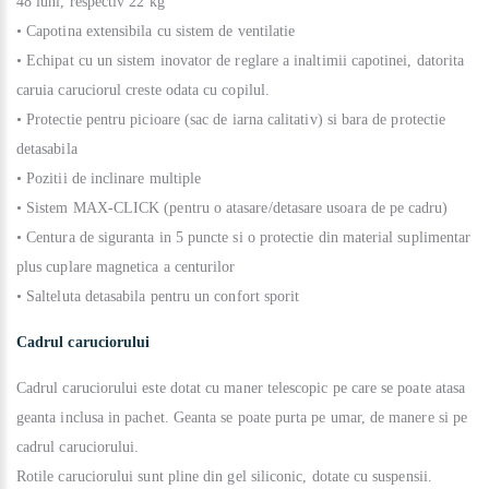
48 luni, respectiv 22 kg
• Capotina extensibila cu sistem de ventilatie
• Echipat cu un sistem inovator de reglare a inaltimii capotinei, datorita
caruia caruciorul creste odata cu copilul.
• Protectie pentru picioare (sac de iarna calitativ) si bara de protectie
detasabila
• Pozitii de inclinare multiple
• Sistem MAX-CLICK (pentru o atasare/detasare usoara de pe cadru)
• Centura de siguranta in 5 puncte si o protectie din material suplimentar
plus cuplare magnetica a centurilor
• Salteluta detasabila pentru un confort sporit
Cadrul caruciorului
Cadrul caruciorului este dotat cu maner telescopic pe care se poate atasa
geanta inclusa in pachet. Geanta se poate purta pe umar, de manere si pe
cadrul caruciorului.
Rotile caruciorului sunt pline din gel siliconic, dotate cu suspensii.