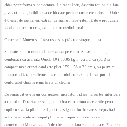
chiar neuniforma si accidentata. La randul sau, datorita rotilor din fata
pivotante , cu posibilitatea de blocare pentru conducerea directa, Quick
4.0 este, de asemenea, extrem de agil si manevrabil . Este o propunere
ideala atat pentru oras, cat si pentru mediul rural.
Caruciorul Muuvo se pliaza usor si rapid cu o singura mana.
Se poate plia cu modulul sport atasat pe cadru. Aceasta optiune,
combinata cu usurinta Quick 4.0 ( 10,85 kg in versiunea sport) si
compactitatea atunci cand este pliat ( 59 × 58 × 33 cm ), va permite
transportul fara probleme al caruciorului cu masina si transportul
confortabil chiar si pana la etajul cladirii.
De remarcat este si un cos spatios, incapator , plasat in partea inferioara
a cadrului. Datorita acesteia, puteti lua cu usurinta accesoriile pentru
copii cu dvs. la plimbare si puteti castiga un loc in care sa depozitati
achizitiile facute in timpul plimbarii. Important este ca cosul
caruciorului Muuvo poate fi deschis atat in fata cat si in spate. Este prins