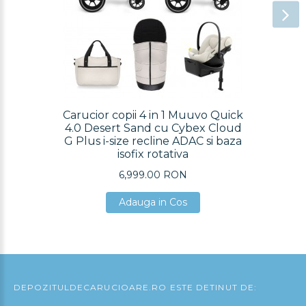
Carucior copii 4 in 1 Muuvo Quick
4.0 Desert Sand cu Cybex Cloud
G Plus i-size recline ADAC si baza
isofix rotativa
6,999.00 RON
Adauga in Cos
Adauga in Cos
Adauga in Cos
DEPOZITULDECARUCIOARE.RO ESTE DETINUT DE: