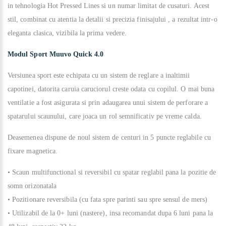
in tehnologia Hot Pressed Lines si un numar limitat de cusaturi. Acest
stil, combinat cu atentia la detalii si precizia finisajului , a rezultat intr-o
eleganta clasica, vizibila la prima vedere.
Modul Sport Muuvo Quick 4.0
Versiunea sport este echipata cu un sistem de reglare a inaltimii
capotinei, datorita caruia caruciorul creste odata cu copilul. O mai buna
ventilatie a fost asigurata si prin adaugarea unui sistem de perforare a
spatarului scaunului, care joaca un rol semnificativ pe vreme calda.
Deasemenea dispune de noul sistem de centuri in 5 puncte reglabile cu
fixare magnetica.
• Scaun multifunctional si reversibil cu spatar reglabil pana la pozitie de
somn orizonatala
• Pozitionare reversibila (cu fata spre parinti sau spre sensul de mers)
• Utilizabil de la 0+ luni (nastere), insa recomandat dupa 6 luni pana la