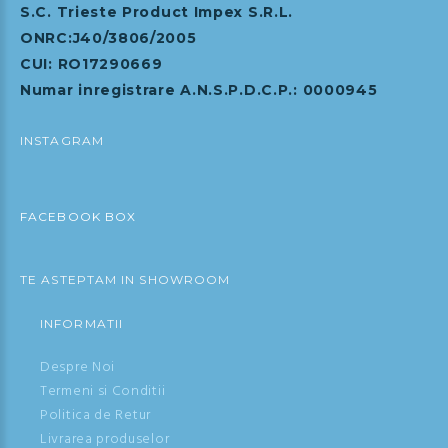
S.C. Trieste Product Impex S.R.L.
ONRC:J40/3806/2005
CUI: RO17290669
Numar inregistrare A.N.S.P.D.C.P.: 0000945
INSTAGRAM
FACEBOOK BOX
TE ASTEPTAM IN SHOWROOM
INFORMATII
Despre Noi
Termeni si Conditii
Politica de Retur
Livrarea produselor