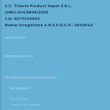
S.C. Trieste Product Impex S.R.L.
ONRC:J40/3806/2005
CUI: RO17290669
Numar inregistrare A.N.S.P.D.C.P.: 0000945
INSTAGRAM
FACEBOOK BOX
TE ASTEPTAM IN SHOWROOM
INFORMATII
Despre Noi
Termeni si Conditii