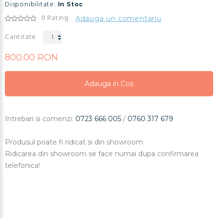
Disponibilitate:
In Stoc
0 Rating
Adauga un comentariu
Cantitate
800.00 RON
Adauga in Cos
Adauga in Cos
Adauga in Cos
Intrebari si comenzi:
0723 666 005
/
0760 317 679
Produsul poate fi ridicat si din showroom
Ridicarea din showroom se face numai dupa confirmarea
telefonica!