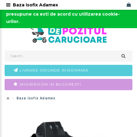
Baza Isofix Adamex
Acest site foloseste cookies. Continuarea navigarii
0723-666-005 / 0743-666-006
presupune ca esti de acord cu utilizarea cookie-
urilor.
LIVRARE ORIUNDE IN ROMANIA
SHOWROOM IN BUCURESTI
Baza Isofix Adamex