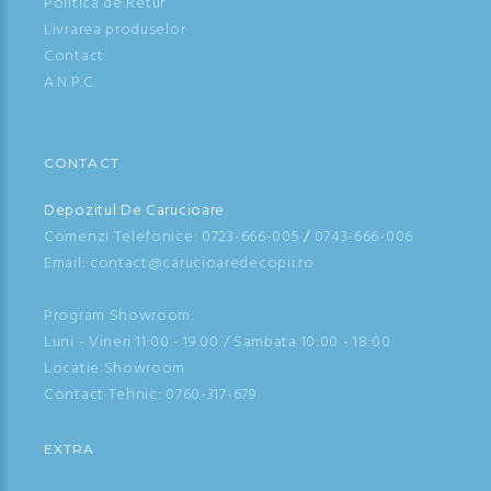
Politica de Retur
Livrarea produselor
Contact
A.N.P.C.
CONTACT
Depozitul De Carucioare
Comenzi Telefonice:
0723-666-005
/
0743-666-006
Email: contact@carucioaredecopii.ro
Program Showroom:
Luni - Vineri 11:00 - 19.00 / Sambata 10:00 - 18:00
Locatie Showroom
Contact Tehnic:
0760-317-679
EXTRA